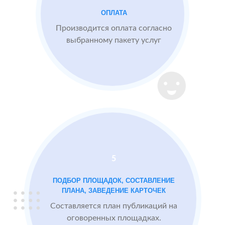
видят
ОПЛАТА
БЫЛО:
конкурентные
0.0
4
преимущества,
Производится оплата согласно
читая отзывы
выбранному пакету услуг
После работы с
отзывами:
Подняли
репутацию с
помощью
отзывов до 4.8
5
Массажный
МЕСТА:
В
ПОДБОР ПЛОЩАДОК, СОСТАВЛЕНИЕ
салон в
1
ПЛАНА, ЗАВЕДЕНИЕ КАРТОЧЕК
Otzovik.com
Москве
Flamp.ru
Составляется план публикаций на
Google.Maps
оговоренных площадках.