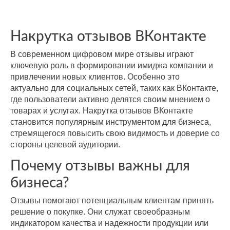
Средний
рейтинг 3.7
Накрутка отзывов ВКонтакте
Проигрывают
конкурентам
В современном цифровом мире отзывы играют
ключевую роль в формировании имиджа компании и
привлечении новых клиентов. Особенно это
После работы с
актуально для социальных сетей, таких как ВКонтакте,
где пользователи активно делятся своим мнением о
отзывами:
БЫЛО:
товарах и услугах. Накрутка отзывов ВКонтакте
3.7
4
становится популярным инструментом для бизнеса,
Подняли
рейтинг
стремящегося повысить свою видимость и доверие со
отзывами до
стороны целевой аудитории.
4.8
Почему отзывы важны для
Посетители по
бизнеса?
запросам
видят
Отзывы помогают потенциальным клиентам принять
преимущества
компании,
решение о покупке. Они служат своеобразным
опираясь на
индикатором качества и надежности продукции или