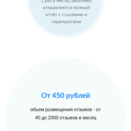
1 раз в месяц заказчику
Проблемы:
отправляется полный
Бизнес только
отчёт с ссылками и
что открылся,
скриншотами
мало отзывов
После работы с
отзывами:
БЫЛО:
С
Подняли
0.0
4
репутацию с
помощью
отзывов до 4.7
По запросам
От 450 рублей
посетители в
отзывах видят
объем размещения отзывов - от
конкурентные
преимущества
40 до 2000 отзывов в месяц
магазина