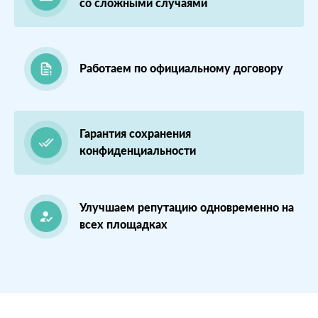
преимущества
со сложными случаями
компании,
опираясь на
отзывы
Работаем по официальному договору
Сеть
МЕСТА:
ВР
отелей
2
2 GIS
по
Гарантия сохранения
Яндекс.Карты
Москве
конфиденциальности
Отзовик.ру
Проблемы:
Улучшаем репутацию одновременно на
всех площадках
Низкий
рейтинг 3.1
Конкуренты
заливают
негативом