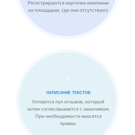
Imho.ru
Регистрируются карточки компании
Проблемы:
на площадках, где они отсутствуют.
Средний
рейтинг 4
Конкуренты
опережают
После работы с
отзывами:
БЫЛО:
С
4.0
4
6
Подняли
репутацию с
НАПИСАНИЕ ТЕКСТОВ
помощью
отзывов до 4.9
Готовится пул отзывов, который
затем согласовывается с заказчиком.
Теперь
При необходимости вносятся
посетители
сразу видят в
правки.
отзывах