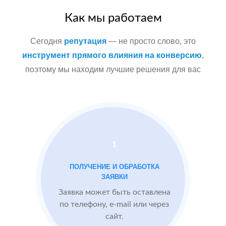
Как мы работаем
После работы с
БЫЛО:
СТ
отзывами:
3.1
4
Сегодня
репутация
— не просто слово, это
Прокачиваем
инструмент прямого влияния на конверсию
,
рейтинг
поэтому мы находим лучшие решения для вас
быстрее, чем
конкуренты
пишут
негативные
отзывы
Подняли
рейтинг
1
отзывами до
4.4
ПОЛУЧЕНИЕ И ОБРАБОТКА
ЗАЯВКИ
Заявка может быть оставлена
Пекарня
МЕСТА:
ВР
по телефону, e-mail или через
в Казани
1
сайт.
Otzovik.com