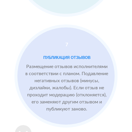
преимущества
компании
Фитнес–клуб
МЕСТА:
ВР
в
1
ВКонтакте
м
Новосибирске
7
2 GIS
Яндекс.Карты
ПУБЛИКАЦИЯ ОТЗЫВОВ
Отзовик.ру
Проблемы:
Размещение отзывов исполнителями
в соответствии с планом. Подавление
Низкий
негативных отзывов (минусы,
рейтинг 3.2
дизлайки, жалобы). Если отзыв не
Конкуренты
проходит модерацию (отклоняется),
заливают
его заменяют другим отзывом и
негативными
публикуют заново.
отзывами
После работы с
БЫЛО:
СТ