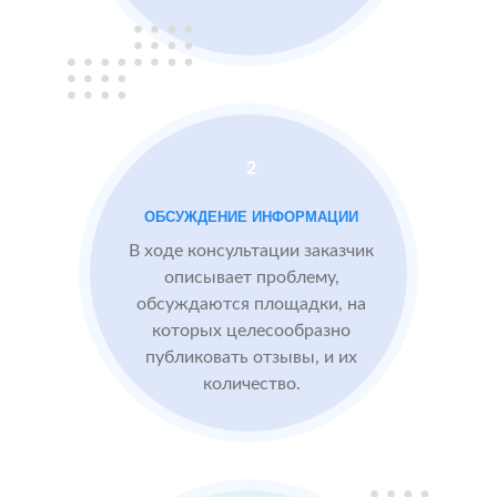
Instagram
2 GIS
Проблемы:
Яндекс.Карты
Низкий
рейтинг 3.4
Много
2
негативных
отзывов
ОБСУЖДЕНИЕ ИНФОРМАЦИИ
В ходе консультации заказчик
После работы с
описывает проблему,
БЫЛО:
СТ
отзывами:
обсуждаются площадки, на
3.4
4
которых целесообразно
Прокачиваем
публиковать отзывы, и их
рейтинг
количество.
быстрее, чем
конкуренты
пишут
негативные
отзывы