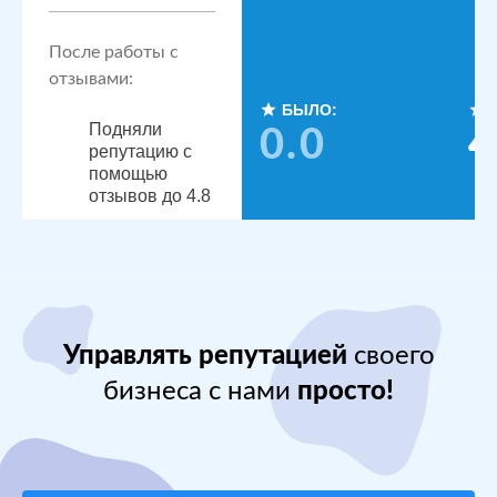
После работы с
отзывами:
БЫЛО:
Подняли
0.0
4
репутацию с
помощью
отзывов до 4.8
По запросам
посетители
видят
конкурентные
преимущества,
читая отзывы
Управлять репутацией
своего
бизнеса с нами
просто!
Сеть
МЕСТА:
стоматологических
Яндекс.Карты
клиник в
Docdoc