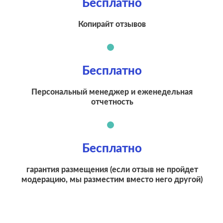
3.9
4
Бесплатно
Подняли
репутацию с
Копирайт отзывов
помощью
отзывов до 4.8
Теперь
посетители
Бесплатно
сразу видят в
отзывах
Персональный менеджер и еженедельная
преимущества
отчетность
компании
Сеть
МЕСТА:
Бесплатно
флористических
1
Otzovik.com
салонов в
гарантия размещения (если отзыв не пройдет
Вконтакте
Москве
модерацию, мы разместим вместо него
другой)
Google.Maps
Яндекс.Карты
Zoon.ru
Проблемы: