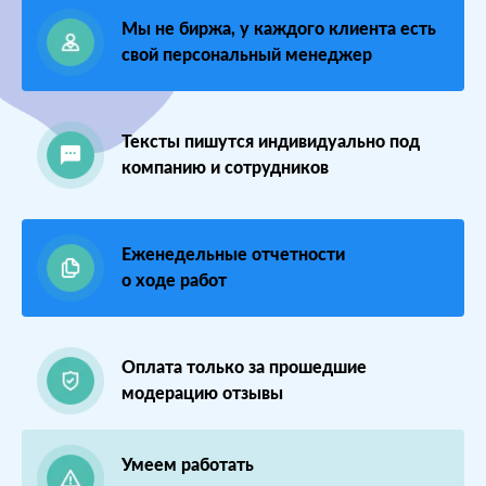
Московской
Otzovik.com
Мы не биржа, у каждого клиента есть
области
свой персональный менеджер
Проблемы:
Тексты пишутся индивидуально под
Средний рейтинг
компанию и сотрудников
3.9
Проигрывают
конкурентам
Еженедельные отчетности
о ходе работ
БЫЛО:
3.9
После работы с
отзывами:
Оплата только за прошедшие
Подняли рейтинг
модерацию отзывы
отзывами до 4.6
Посетители по
Умеем работать
запросам видят