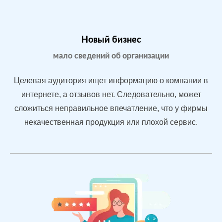
После работы с
БЫЛО:
СТ
Новый бизнес
отзывами:
3.2
4.
мало сведений об организации
Подняли
репутацию с
Целевая аудитория ищет информацию о компании в
помощью
интернете, а отзывов нет. Следовательно, может
отзывов
сложиться неправильное впечатление, что у фирмы
быстрее, чем
конкуренты
некачественная продукция или плохой сервис.
пишут
негатив
Рейтинг 4.7
Сеть
МЕСТА:
В
магазинов
2
Otzovik.com
одежды в
Flamp.ru