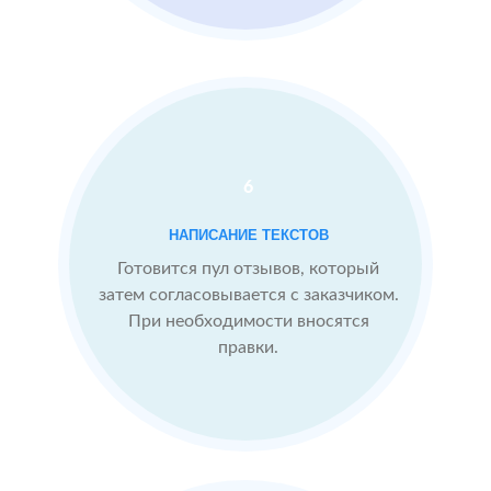
конкуренты
пишут
негативные
отзывы
Рейтинг 4.5
Сеть
6
МЕСТА:
ювелирных
2
Google.Maps
НАПИСАНИЕ ТЕКСТОВ
мастерских
Яндекс.Карты
по
Готовится пул отзывов, который
Flamp.ru
Нижнему
затем согласовывается с заказчиком.
Отзовик.ру
Новгороду
При необходимости вносятся
Instagram
правки.
Проблемы:
Новый бизнес,
отзывов от
клиентов ещё