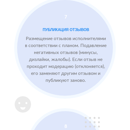
нет
По запросам
7
посетители
видят
ПУБЛИКАЦИЯ ОТЗЫВОВ
БЫЛО:
конкурентные
0.0
4
преимущества,
Размещение отзывов исполнителями
читая отзывы
в соответствии с планом. Подавление
негативных отзывов (минусы,
дизлайки, жалобы). Если отзыв не
После работы с
проходит модерацию (отклоняется),
отзывами:
его заменяют другим отзывом и
публикуют заново.
Подняли
репутацию с
помощью
отзывов до 4.8
Массажный
МЕСТА:
В
8
салон в