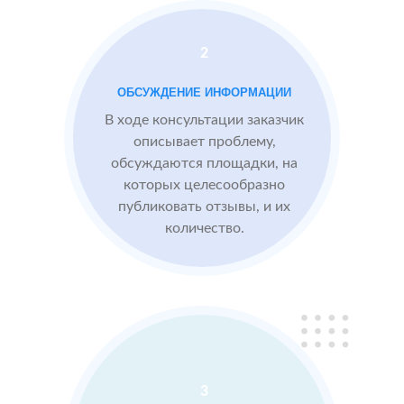
отзывами до 4.6
Посетители по
запросам видят
2
преимущества
компании,
ОБСУЖДЕНИЕ ИНФОРМАЦИИ
опираясь на
В ходе консультации заказчик
отзывы
описывает проблему,
обсуждаются площадки, на
которых целесообразно
Сеть
МЕСТА:
ВР
публиковать отзывы, и их
отелей
2
2 GIS
количество.
по
Яндекс.Карты
Москве
Отзовик.ру
Проблемы:
Низкий
рейтинг 3.1
3