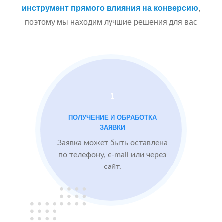
Сеть
МЕСТА:
инструмент прямого влияния на конверсию
,
стоматологических
поэтому мы находим лучшие решения для вас
Яндекс.Карты
клиник в
Docdoc
Московской
Otzovik.com
области
Проблемы:
1
Средний рейтинг
ПОЛУЧЕНИЕ И ОБРАБОТКА
3.9
ЗАЯВКИ
Проигрывают
Заявка может быть оставлена
конкурентам
по телефону, e-mail или через
сайт.
БЫЛО:
3.9
После работы с
отзывами:
Подняли рейтинг