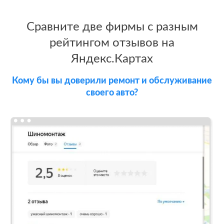
После работы с
БЫЛО:
С
отзывами:
Сравните две фирмы с разным
3.9
4
рейтингом отзывов на
Подняли
Яндекс.Картах
репутацию с
помощью
отзывов до 4.8
Кому бы вы доверили ремонт и обслуживание
своего авто?
Теперь
посетители
сразу видят в
отзывах
преимущества
компании
Сеть
МЕСТА:
флористических
1
Otzovik.com
салонов в
Вконтакте
Москве
Google.Maps