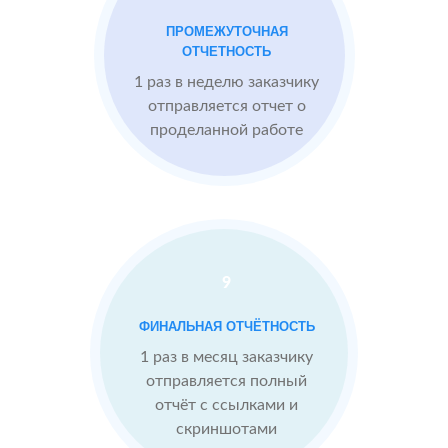
1
Otzovik.com
Москве
ПРОМЕЖУТОЧНАЯ
Flamp.ru
ОТЧЕТНОСТЬ
Google.Maps
1 раз в неделю заказчику
Imho.ru
Проблемы:
отправляется отчет о
проделанной работе
Средний
рейтинг 4
Конкуренты
опережают
9
После работы с
отзывами:
БЫЛО:
С
ФИНАЛЬНАЯ ОТЧЁТНОСТЬ
4.0
4
Подняли
1 раз в месяц заказчику
репутацию с
отправляется полный
помощью
отчёт с ссылками и
отзывов до 4.9
скриншотами
Теперь