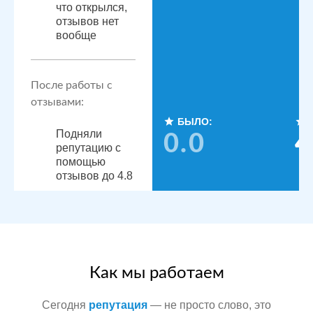
что открылся,
отзывов нет
вообще
После работы с
отзывами:
БЫЛО:
Подняли
0.0
4
репутацию с
помощью
отзывов до 4.8
По запросам
посетители
видят
конкурентные
преимущества,
читая отзывы
Как мы работаем
Сегодня
репутация
— не просто слово, это