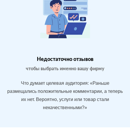
конкурентные
преимущества
магазина
Магазин
МЕСТА:
В
бытовой
1
Яндекс.Карты
техники в
Google.Maps
Москве
Недостаточно отзывов
Отзовик.ру
Imho.ru
чтобы выбрать именно вашу фирму
Flamp.ru
Проблемы:
Что думает целевая аудитория: «Раньше
Средний
размещались положительные комментарии, а теперь
рейтинг 3.9
их нет. Вероятно, услуги или товар стали
У конкурентов
некачественными?»
больше
преимуществ