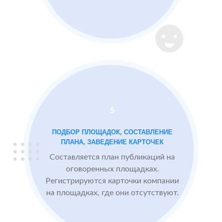
Пекарня
МЕСТА:
ВР
в Казани
1
Otzovik.com
Instagram
2 GIS
Проблемы:
Яндекс.Карты
Низкий
рейтинг 3.4
Много
5
негативных
отзывов
ПОДБОР ПЛОЩАДОК, СОСТАВЛЕНИЕ
ПЛАНА, ЗАВЕДЕНИЕ КАРТОЧЕК
Составляется план публикаций на
После работы с
БЫЛО:
СТ
оговоренных площадках.
отзывами:
3.4
4
Регистрируются карточки компании
на площадках, где они отсутствуют.
Прокачиваем
рейтинг
быстрее, чем