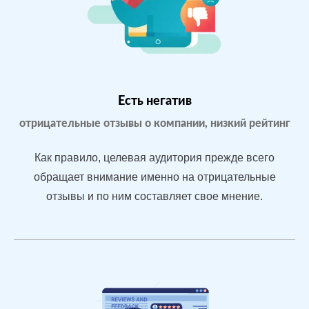
Екатеринбурге
Google.Maps
Яндекс.Карты
Yell.ru
Проблемы:
Бизнес только
что открылся,
Есть негатив
мало отзывов
отрицательные отзывы о компании, низкий рейтинг
Как правило, целевая аудитория прежде всего
После работы с
обращает внимание именно на отрицательные
отзывами:
отзывы и по ним составляет свое мнение.
БЫЛО:
С
Подняли
0.0
4
репутацию с
помощью
отзывов до 4.7
По запросам
посетители в
отзывах видят