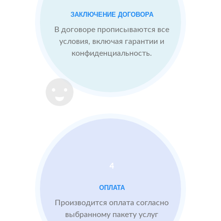
Конкуренты
заливают
ЗАКЛЮЧЕНИЕ ДОГОВОРА
негативом
В договоре прописываются все
условия, включая гарантии и
конфиденциальность.
После работы с
БЫЛО:
СТ
отзывами:
3.1
4
Прокачиваем
рейтинг
быстрее, чем
конкуренты
пишут
негативные
отзывы
Подняли
4
рейтинг
отзывами до
ОПЛАТА
4.4
Производится оплата согласно
выбранному пакету услуг