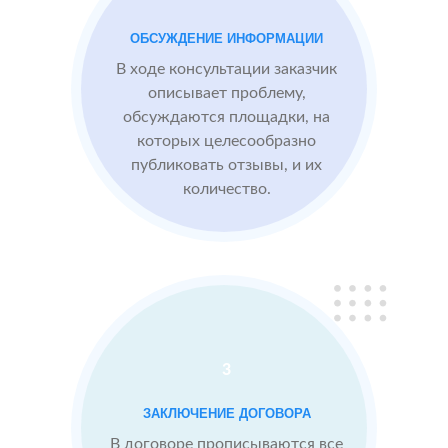
преимущества
компании,
ОБСУЖДЕНИЕ ИНФОРМАЦИИ
опираясь на
В ходе консультации заказчик
отзывы
описывает проблему,
обсуждаются площадки, на
которых целесообразно
Сеть
МЕСТА:
ВРЕ
публиковать отзывы, и их
отелей
2
2 GIS
количество.
по
Яндекс.Карты
Москве
Отзовик.ру
Проблемы:
Низкий
рейтинг 3.1
3
Конкуренты
заливают
ЗАКЛЮЧЕНИЕ ДОГОВОРА
негативом
В договоре прописываются все