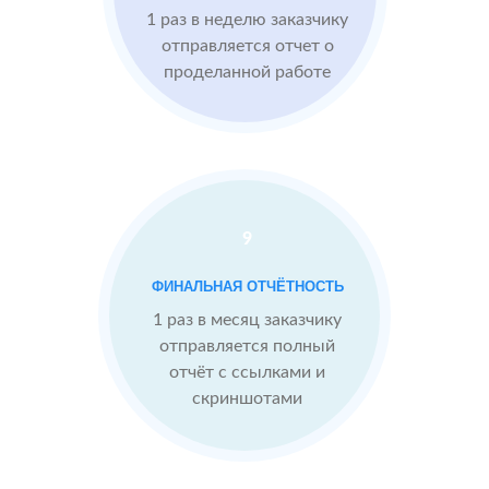
1 раз в неделю заказчику
Imho.ru
Проблемы:
отправляется отчет о
проделанной работе
Средний
рейтинг 4
Конкуренты
опережают
9
После работы с
отзывами:
БЫЛО:
СТ
ФИНАЛЬНАЯ ОТЧЁТНОСТЬ
4.0
4
Подняли
1 раз в месяц заказчику
репутацию с
отправляется полный
помощью
отчёт с ссылками и
отзывов до 4.9
скриншотами
Теперь
посетители
сразу видят в
отзывах