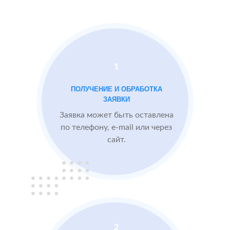
Docdoc
Московской
Otzovik.com
области
Проблемы:
1
Средний рейтинг
ПОЛУЧЕНИЕ И ОБРАБОТКА
3.9
ЗАЯВКИ
Проигрывают
Заявка может быть оставлена
конкурентам
по телефону, e-mail или через
сайт.
БЫЛО:
3.9
После работы с
отзывами:
Подняли рейтинг
отзывами до 4.6
Посетители по
запросам видят
2