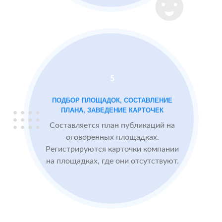
Instagram
2 GIS
Проблемы:
Яндекс.Карты
Низкий
рейтинг 3.4
Много
5
негативных
отзывов
ПОДБОР ПЛОЩАДОК, СОСТАВЛЕНИЕ
ПЛАНА, ЗАВЕДЕНИЕ КАРТОЧЕК
Составляется план публикаций на
После работы с
БЫЛО:
СТА
оговоренных площадках.
отзывами:
3.4
4
Регистрируются карточки компании
на площадках, где они отсутствуют.
Прокачиваем
рейтинг
быстрее, чем
конкуренты
пишут
негативные