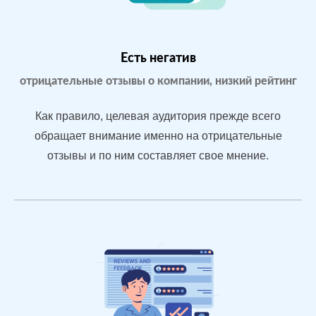
Yell.ru
Проблемы:
Бизнес только
что открылся,
Есть негатив
мало отзывов
отрицательные отзывы о компании, низкий рейтинг
Как правило, целевая аудитория прежде всего
После работы с
обращает внимание именно на отрицательные
отзывами:
отзывы и по ним составляет свое мнение.
БЫЛО:
СТ
Подняли
0.0
4
репутацию с
помощью
отзывов до 4.7
По запросам
посетители в
отзывах видят
конкурентные
преимущества
магазина