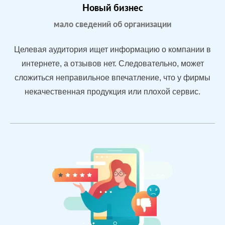
После работы с
БЫЛО:
СТАЛ
Новый бизнес
отзывами:
3.2
4.
мало сведений об организации
Подняли
репутацию с
Целевая аудитория ищет информацию о компании в
помощью
интернете, а отзывов нет. Следовательно, может
отзывов
сложиться неправильное впечатление, что у фирмы
быстрее, чем
конкуренты
некачественная продукция или плохой сервис.
пишут
негатив
Рейтинг 4.7
Сеть
МЕСТА:
ВР
магазинов
2
Otzovik.com
одежды в
Flamp.ru
Екатеринбурге
Google.Maps
Яндекс.Карты