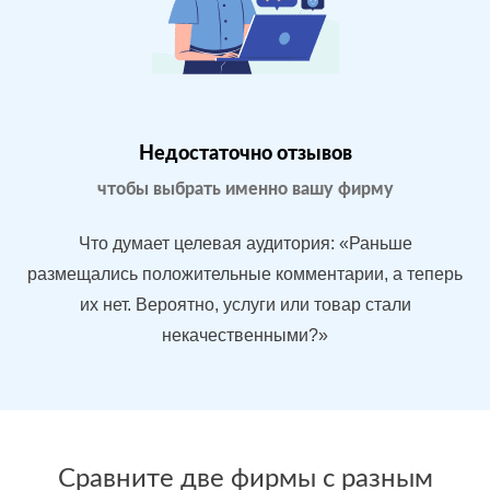
Магазин
МЕСТА:
ВР
бытовой
1
Яндекс.Карты
техники в
Google.Maps
Москве
Недостаточно отзывов
Отзовик.ру
Imho.ru
чтобы выбрать именно вашу фирму
Flamp.ru
Проблемы:
Что думает целевая аудитория: «Раньше
Средний
размещались положительные комментарии, а теперь
рейтинг 3.9
их нет. Вероятно, услуги или товар стали
У конкурентов
некачественными?»
больше
преимуществ
После работы с
БЫЛО:
СТ
отзывами:
Сравните две фирмы с разным