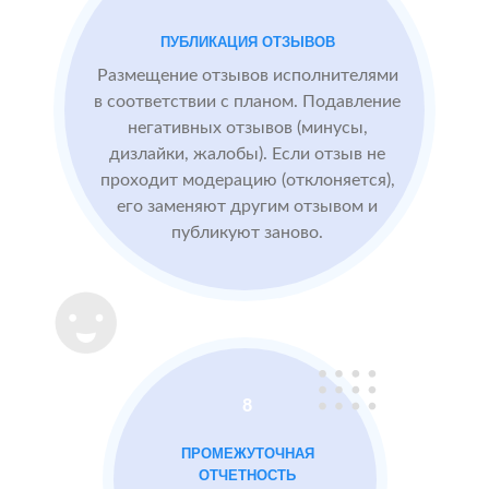
посетители
видят
ПУБЛИКАЦИЯ ОТЗЫВОВ
БЫЛО:
СТ
конкурентные
0.0
4
преимущества,
Размещение отзывов исполнителями
читая отзывы
в соответствии с планом. Подавление
негативных отзывов (минусы,
дизлайки, жалобы). Если отзыв не
После работы с
проходит модерацию (отклоняется),
отзывами:
его заменяют другим отзывом и
публикуют заново.
Подняли
репутацию с
помощью
отзывов до 4.8
Массажный
МЕСТА:
ВР
8
салон в
1
Otzovik.com
Москве
ПРОМЕЖУТОЧНАЯ
Flamp.ru
ОТЧЕТНОСТЬ
Google.Maps