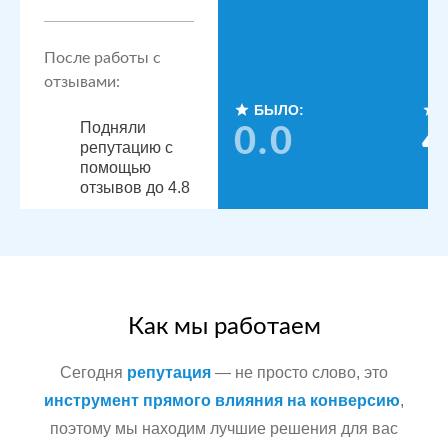
После работы с
отзывами:
БЫЛО:
Подняли
0.0
4
репутацию с
помощью
отзывов до 4.8
По запросам
посетители
видят
конкурентные
преимущества,
читая отзывы
Как мы работаем
Сегодня
репутация
— не просто слово, это
Сеть
МЕСТА:
инструмент прямого влияния на конверсию
,
стоматологических
поэтому мы находим лучшие решения для вас
Яндекс.Карты
клиник в