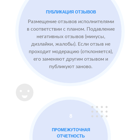
посетители
видят
ПУБЛИКАЦИЯ ОТЗЫВОВ
БЫЛО:
конкурентные
0.0
4
преимущества,
Размещение отзывов исполнителями
читая отзывы
в соответствии с планом. Подавление
негативных отзывов (минусы,
дизлайки, жалобы). Если отзыв не
После работы с
проходит модерацию (отклоняется),
отзывами:
его заменяют другим отзывом и
публикуют заново.
Подняли
репутацию с
помощью
отзывов до 4.8
Массажный
МЕСТА:
В
8
салон в
1
Otzovik.com
Москве
ПРОМЕЖУТОЧНАЯ
Flamp.ru
ОТЧЕТНОСТЬ
Google.Maps