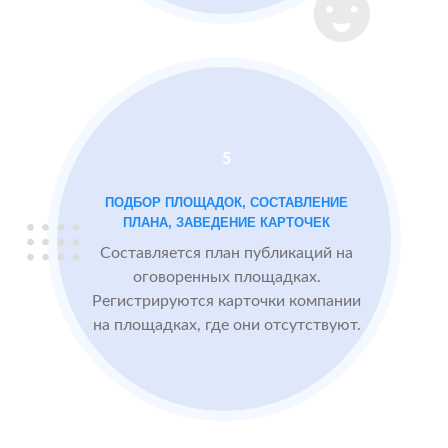
Instagram
2 GIS
Проблемы:
Яндекс.Карты
Низкий
рейтинг 3.4
Много
5
негативных
отзывов
ПОДБОР ПЛОЩАДОК, СОСТАВЛЕНИЕ
ПЛАНА, ЗАВЕДЕНИЕ КАРТОЧЕК
Составляется план публикаций на
После работы с
БЫЛО:
СТ
оговоренных площадках.
отзывами:
3.4
4
Регистрируются карточки компании
на площадках, где они отсутствуют.
Прокачиваем
рейтинг
быстрее, чем
конкуренты
пишут
негативные