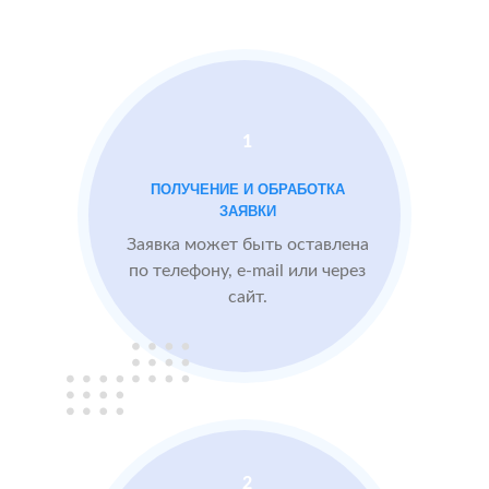
Docdoc
Московской
Otzovik.com
области
Проблемы:
1
Средний рейтинг
ПОЛУЧЕНИЕ И ОБРАБОТКА
3.9
ЗАЯВКИ
Проигрывают
Заявка может быть оставлена
конкурентам
по телефону, e-mail или через
сайт.
БЫЛО:
3.9
После работы с
отзывами:
Подняли рейтинг
отзывами до 4.6
Посетители по
запросам видят
2