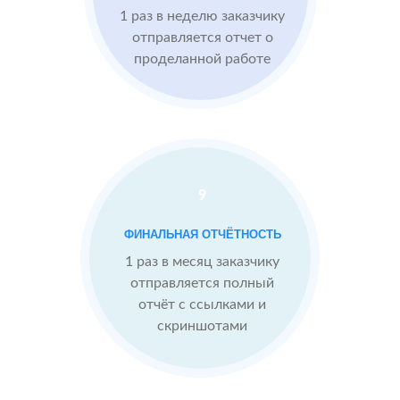
1 раз в неделю заказчику
Imho.ru
Проблемы:
отправляется отчет о
проделанной работе
Средний
рейтинг 4
Конкуренты
опережают
9
После работы с
отзывами:
БЫЛО:
С
ФИНАЛЬНАЯ ОТЧЁТНОСТЬ
4.0
4
Подняли
1 раз в месяц заказчику
репутацию с
отправляется полный
помощью
отчёт с ссылками и
отзывов до 4.9
скриншотами
Теперь
посетители
сразу видят в
отзывах