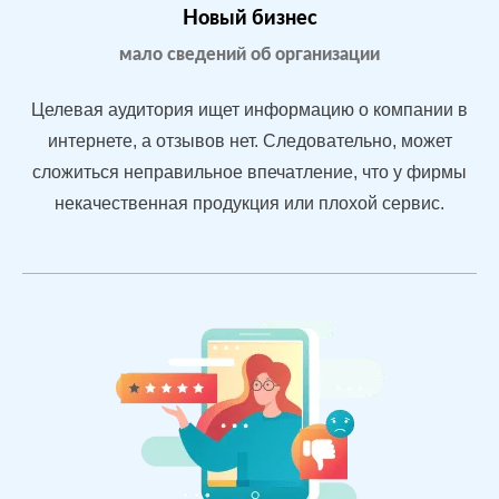
После работы с
БЫЛО:
СТ
Новый бизнес
отзывами:
3.2
4.
мало сведений об организации
Подняли
репутацию с
Целевая аудитория ищет информацию о компании в
помощью
интернете, а отзывов нет. Следовательно, может
отзывов
сложиться неправильное впечатление, что у фирмы
быстрее, чем
конкуренты
некачественная продукция или плохой сервис.
пишут
негатив
Рейтинг 4.7
Сеть
МЕСТА:
В
магазинов
2
Otzovik.com
одежды в
Flamp.ru
Екатеринбурге
Google.Maps
Яндекс.Карты