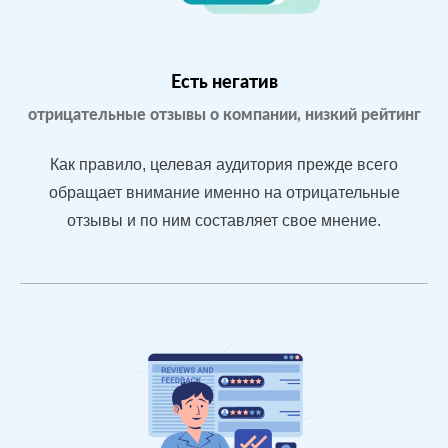
Yell.ru
Проблемы:
Бизнес только
что открылся,
Есть негатив
мало отзывов
отрицательные отзывы о компании, низкий рейтинг
Как правило, целевая аудитория прежде всего
После работы с
обращает внимание именно на отрицательные
отзывами:
отзывы и по ним составляет свое мнение.
БЫЛО:
С
Подняли
0.0
4
репутацию с
помощью
отзывов до 4.7
По запросам
посетители в
отзывах видят
конкурентные
преимущества
магазина