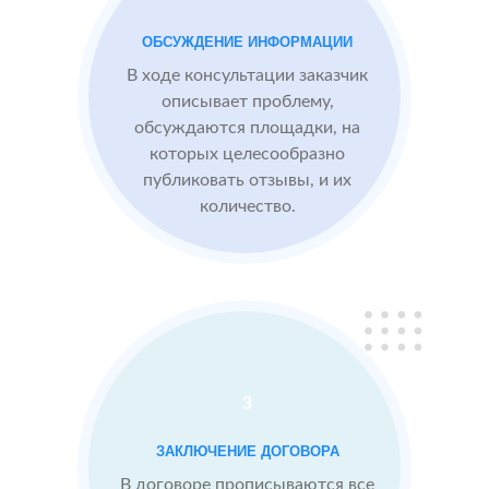
преимущества
компании,
ОБСУЖДЕНИЕ ИНФОРМАЦИИ
опираясь на
В ходе консультации заказчик
отзывы
описывает проблему,
обсуждаются площадки, на
которых целесообразно
Сеть
МЕСТА:
ВР
публиковать отзывы, и их
отелей
2
2 GIS
количество.
по
Яндекс.Карты
Москве
Отзовик.ру
Проблемы:
Низкий
рейтинг 3.1
3
Конкуренты
заливают
ЗАКЛЮЧЕНИЕ ДОГОВОРА
негативом
В договоре прописываются все