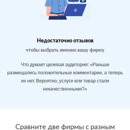
Магазин
МЕСТА:
В
бытовой
1
Яндекс.Карты
техники в
Google.Maps
Москве
Недостаточно отзывов
Отзовик.ру
Imho.ru
чтобы выбрать именно вашу фирму
Flamp.ru
Проблемы:
Что думает целевая аудитория: «Раньше
Средний
размещались положительные комментарии, а теперь
рейтинг 3.9
их нет. Вероятно, услуги или товар стали
У конкурентов
некачественными?»
больше
преимуществ
После работы с
БЫЛО:
С
отзывами:
Сравните две фирмы с разным