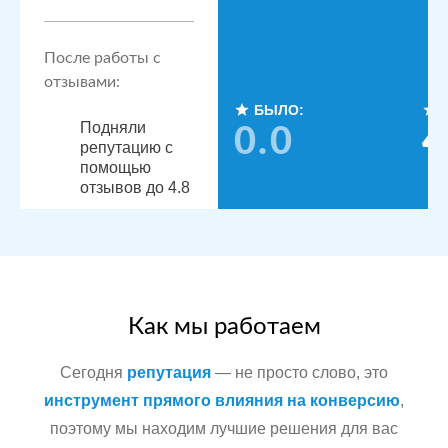
После работы с
отзывами:
БЫЛО:
Подняли
0.0
4
репутацию с
помощью
отзывов до 4.8
По запросам
посетители
видят
конкурентные
преимущества,
читая отзывы
Как мы работаем
Сегодня
репутация
— не просто слово, это
Сеть
МЕСТА:
инструмент прямого влияния на конверсию
,
стоматологических
поэтому мы находим лучшие решения для вас
Яндекс.Карты
клиник в