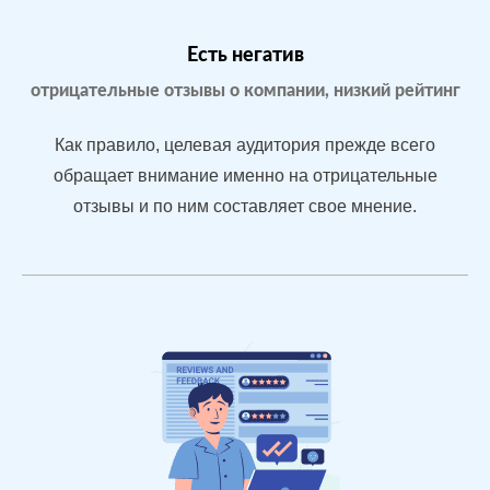
Бизнес только
что открылся,
Есть негатив
мало отзывов
отрицательные отзывы о компании, низкий рейтинг
Как правило, целевая аудитория прежде всего
После работы с
обращает внимание именно на отрицательные
отзывами:
отзывы и по ним составляет свое мнение.
БЫЛО:
С
Подняли
0.0
4
репутацию с
помощью
отзывов до 4.7
По запросам
посетители в
отзывах видят
конкурентные
преимущества
магазина