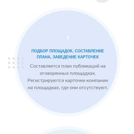
2 GIS
Проблемы:
Яндекс.Карты
Низкий
рейтинг 3.4
Много
5
негативных
отзывов
ПОДБОР ПЛОЩАДОК, СОСТАВЛЕНИЕ
ПЛАНА, ЗАВЕДЕНИЕ КАРТОЧЕК
Составляется план публикаций на
После работы с
БЫЛО:
СТ
оговоренных площадках.
отзывами:
3.4
4
Регистрируются карточки компании
на площадках, где они отсутствуют.
Прокачиваем
рейтинг
быстрее, чем
конкуренты
пишут
негативные
отзывы