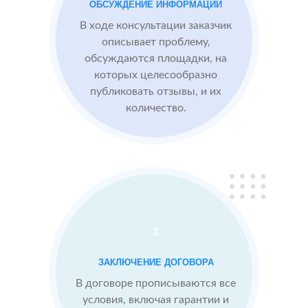
компании,
ОБСУЖДЕНИЕ ИНФОРМАЦИИ
опираясь на
В ходе консультации заказчик
отзывы
описывает проблему,
обсуждаются площадки, на
которых целесообразно
Сеть
МЕСТА:
ВР
публиковать отзывы, и их
отелей
2
2 GIS
количество.
по
Яндекс.Карты
Москве
Отзовик.ру
Проблемы:
Низкий
рейтинг 3.1
3
Конкуренты
заливают
ЗАКЛЮЧЕНИЕ ДОГОВОРА
негативом
В договоре прописываются все
условия, включая гарантии и