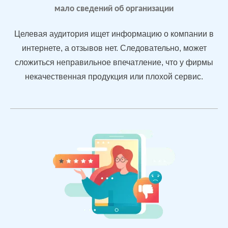
3.2
4.
мало сведений об организации
Подняли
репутацию с
Целевая аудитория ищет информацию о компании в
помощью
интернете, а отзывов нет. Следовательно, может
отзывов
сложиться неправильное впечатление, что у фирмы
быстрее, чем
конкуренты
некачественная продукция или плохой сервис.
пишут
негатив
Рейтинг 4.7
Сеть
МЕСТА:
В
магазинов
2
Otzovik.com
одежды в
Flamp.ru
Екатеринбурге
Google.Maps
Яндекс.Карты
Yell.ru
Проблемы: