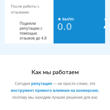
После работы с
отзывами:
БЫЛО:
Подняли
0.0
4
репутацию с
помощью
отзывов до 4.8
По запросам
посетители
видят
конкурентные
преимущества,
читая отзывы
Как мы работаем
Сегодня
репутация
— не просто слово, это
Сеть
МЕСТА:
инструмент прямого влияния на конверсию
,
стоматологических
поэтому мы находим лучшие решения для вас
Яндекс.Карты
клиник в
Docdoc
Московской
Otzovik.com