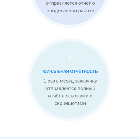
отправляется отчет о
проделанной работе
Средний
рейтинг 4
Конкуренты
опережают
9
После работы с
отзывами:
БЫЛО:
С
ФИНАЛЬНАЯ ОТЧЁТНОСТЬ
4.0
4
Подняли
1 раз в месяц заказчику
репутацию с
отправляется полный
помощью
отчёт с ссылками и
отзывов до 4.9
скриншотами
Теперь
посетители
сразу видят в
отзывах
преимущества