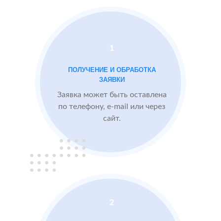
области
Проблемы:
1
Средний рейтинг
ПОЛУЧЕНИЕ И ОБРАБОТКА
3.9
ЗАЯВКИ
Проигрывают
Заявка может быть оставлена
конкурентам
по телефону, e-mail или через
сайт.
БЫЛО:
3.9
После работы с
отзывами:
Подняли рейтинг
отзывами до 4.6
Посетители по
запросам видят
2
преимущества