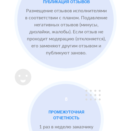
ПУБЛИКАЦИЯ ОТЗЫВОВ
БЫЛО:
конкурентные
0.0
4
преимущества,
Размещение отзывов исполнителями
читая отзывы
в соответствии с планом. Подавление
негативных отзывов (минусы,
дизлайки, жалобы). Если отзыв не
После работы с
проходит модерацию (отклоняется),
отзывами:
его заменяют другим отзывом и
публикуют заново.
Подняли
репутацию с
помощью
отзывов до 4.8
Массажный
МЕСТА:
В
8
салон в
1
Otzovik.com
Москве
ПРОМЕЖУТОЧНАЯ
Flamp.ru
ОТЧЕТНОСТЬ
Google.Maps
1 раз в неделю заказчику
Imho.ru
Проблемы: