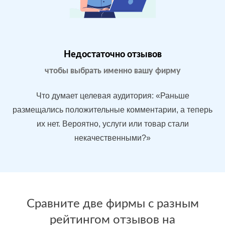
Магазин
МЕСТА:
В
бытовой
1
Яндекс.Карты
техники в
Google.Maps
Москве
Недостаточно отзывов
Отзовик.ру
Imho.ru
чтобы выбрать именно вашу фирму
Flamp.ru
Проблемы:
Что думает целевая аудитория: «Раньше
Средний
размещались положительные комментарии, а теперь
рейтинг 3.9
их нет. Вероятно, услуги или товар стали
У конкурентов
некачественными?»
больше
преимуществ
После работы с
БЫЛО:
С
отзывами:
Сравните две фирмы с разным
3.9
4
рейтингом отзывов на
Подняли