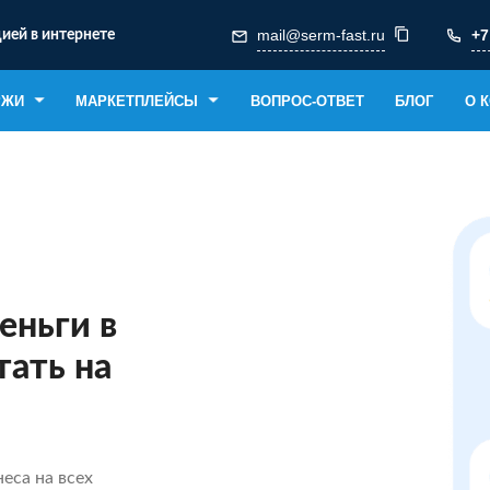
mail@serm-fast.ru
+7
ией в интернете
РЖИ
МАРКЕТПЛЕЙСЫ
ВОПРОС-ОТВЕТ
БЛОГ
О 
еньги в
тать на
еса на всех