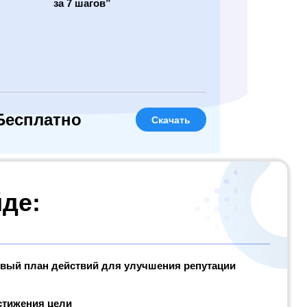
за 7 шагов”
Бесплатно
Скачать
йде:
вый план действий для улучшения репутации
стижения цели