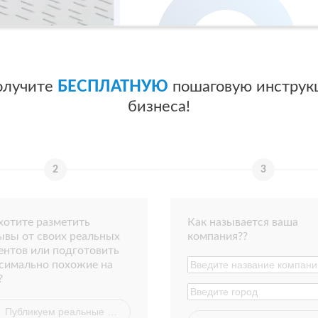
олучите
БЕСПЛАТНУЮ
пошаговую инструк
бизнеса!
хотите разметить
Как называется ваша
ывы от своих реальных
компания??
ентов или подготовить
симально похожие на
?
Публикуем реальные отзывы