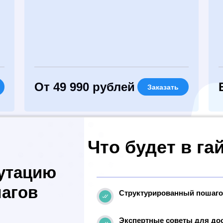
От 49 990 рублей
Заказать
Что будет в га
путацию
шагов
Структурированный пошаго
Экспертные советы для до