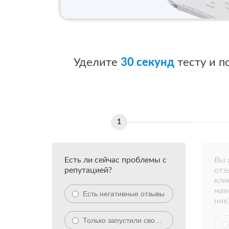
Уделите
30 секунд
тесту и п
Есть ли сейчас проблемы с
Вы 
репутацией?
отз
кли
мак
Есть негативные отзывы
них
Только запустили своё дело