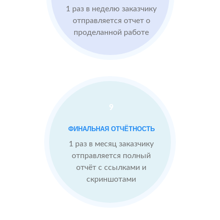
1 раз в неделю заказчику
Imho.ru
Проблемы:
отправляется отчет о
проделанной работе
Средний
рейтинг 4
Конкуренты
опережают
9
После работы с
отзывами:
БЫЛО:
С
ФИНАЛЬНАЯ ОТЧЁТНОСТЬ
4.0
4
Подняли
1 раз в месяц заказчику
репутацию с
отправляется полный
помощью
отчёт с ссылками и
отзывов до 4.9
скриншотами
Теперь
посетители
сразу видят в
отзывах