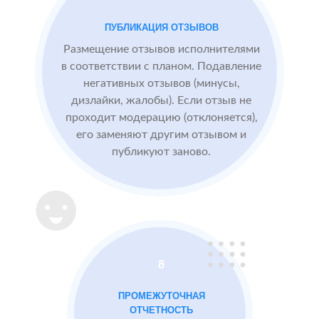
посетители
видят
ПУБЛИКАЦИЯ ОТЗЫВОВ
БЫЛО:
конкурентные
0.0
4
преимущества,
Размещение отзывов исполнителями
читая отзывы
в соответствии с планом. Подавление
негативных отзывов (минусы,
дизлайки, жалобы). Если отзыв не
После работы с
проходит модерацию (отклоняется),
отзывами:
его заменяют другим отзывом и
публикуют заново.
Подняли
репутацию с
помощью
отзывов до 4.8
Массажный
МЕСТА:
В
8
салон в
1
Otzovik.com
Москве
ПРОМЕЖУТОЧНАЯ
Flamp.ru
ОТЧЕТНОСТЬ
Google.Maps