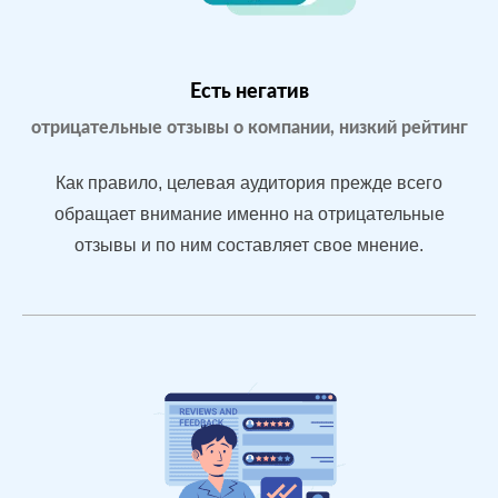
Yell.ru
Проблемы:
Бизнес только
что открылся,
Есть негатив
мало отзывов
отрицательные отзывы о компании, низкий рейтинг
Как правило, целевая аудитория прежде всего
После работы с
обращает внимание именно на отрицательные
отзывами:
отзывы и по ним составляет свое мнение.
БЫЛО:
С
Подняли
0.0
4
репутацию с
помощью
отзывов до 4.7
По запросам
посетители в
отзывах видят
конкурентные
преимущества
магазина