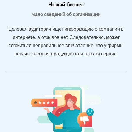
После работы с
БЫЛО:
СТ
Новый бизнес
отзывами:
3.2
4.
мало сведений об организации
Подняли
репутацию с
Целевая аудитория ищет информацию о компании в
помощью
интернете, а отзывов нет. Следовательно, может
отзывов
сложиться неправильное впечатление, что у фирмы
быстрее, чем
конкуренты
некачественная продукция или плохой сервис.
пишут
негатив
Рейтинг 4.7
Сеть
МЕСТА:
В
магазинов
2
Otzovik.com
одежды в
Flamp.ru
Екатеринбурге
Google.Maps
Яндекс.Карты