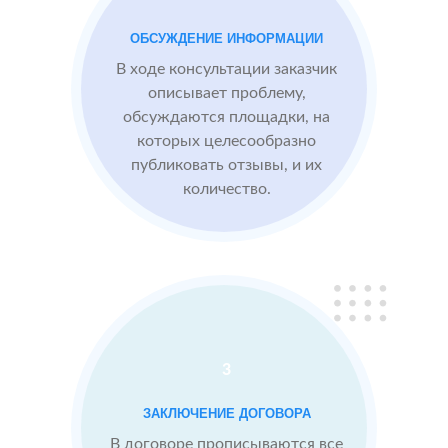
преимущества
компании,
ОБСУЖДЕНИЕ ИНФОРМАЦИИ
опираясь на
В ходе консультации заказчик
отзывы
описывает проблему,
обсуждаются площадки, на
которых целесообразно
Сеть
МЕСТА:
ВР
публиковать отзывы, и их
отелей
2
2 GIS
количество.
по
Яндекс.Карты
Москве
Отзовик.ру
Проблемы:
Низкий
рейтинг 3.1
3
Конкуренты
заливают
ЗАКЛЮЧЕНИЕ ДОГОВОРА
негативом
В договоре прописываются все