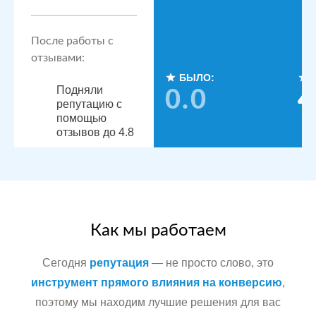
После работы с
отзывами:
БЫЛО:
Подняли
0.0
4
репутацию с
помощью
отзывов до 4.8
По запросам
посетители
видят
конкурентные
преимущества,
читая отзывы
Как мы работаем
Сегодня
репутация
— не просто слово, это
Сеть
МЕСТА:
инструмент прямого влияния на конверсию
,
стоматологических
поэтому мы находим лучшие решения для вас
Яндекс.Карты
клиник в