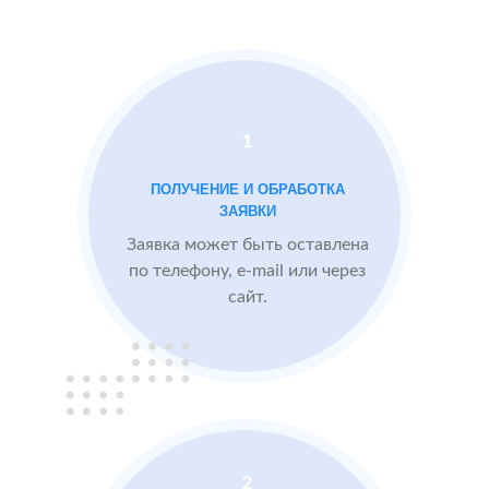
Docdoc
Московской
Otzovik.com
области
Проблемы:
1
Средний рейтинг
ПОЛУЧЕНИЕ И ОБРАБОТКА
3.9
ЗАЯВКИ
Проигрывают
Заявка может быть оставлена
конкурентам
по телефону, e-mail или через
сайт.
БЫЛО:
3.9
После работы с
отзывами:
Подняли рейтинг
отзывами до 4.6
Посетители по
запросам видят
2