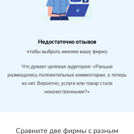
Магазин
МЕСТА:
В
бытовой
1
Яндекс.Карты
техники в
Google.Maps
Москве
Недостаточно отзывов
Отзовик.ру
Imho.ru
чтобы выбрать именно вашу фирму
Flamp.ru
Проблемы:
Что думает целевая аудитория: «Раньше
Средний
размещались положительные комментарии, а теперь
рейтинг 3.9
их нет. Вероятно, услуги или товар стали
У конкурентов
некачественными?»
больше
преимуществ
После работы с
БЫЛО:
С
отзывами:
Сравните две фирмы с разным