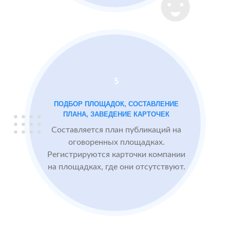
Instagram
2 GIS
Проблемы:
Яндекс.Карты
Низкий
рейтинг 3.4
Много
5
негативных
отзывов
ПОДБОР ПЛОЩАДОК, СОСТАВЛЕНИЕ
ПЛАНА, ЗАВЕДЕНИЕ КАРТОЧЕК
Составляется план публикаций на
После работы с
БЫЛО:
СТ
оговоренных площадках.
отзывами:
3.4
4
Регистрируются карточки компании
на площадках, где они отсутствуют.
Прокачиваем
рейтинг
быстрее, чем
конкуренты
пишут
негативные