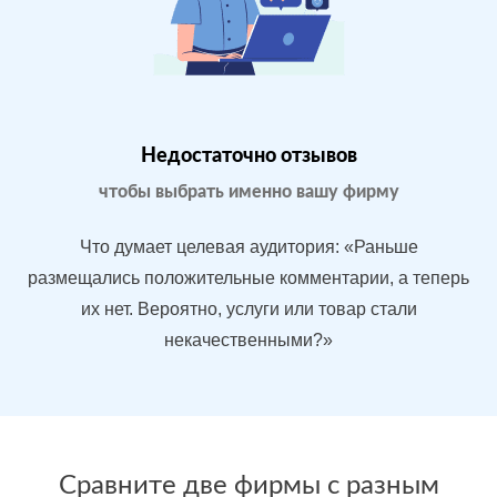
Магазин
МЕСТА:
В
бытовой
1
Яндекс.Карты
техники в
Google.Maps
Москве
Недостаточно отзывов
Отзовик.ру
Imho.ru
чтобы выбрать именно вашу фирму
Flamp.ru
Проблемы:
Что думает целевая аудитория: «Раньше
Средний
размещались положительные комментарии, а теперь
рейтинг 3.9
их нет. Вероятно, услуги или товар стали
У конкурентов
некачественными?»
больше
преимуществ
После работы с
БЫЛО:
С
отзывами:
Сравните две фирмы с разным