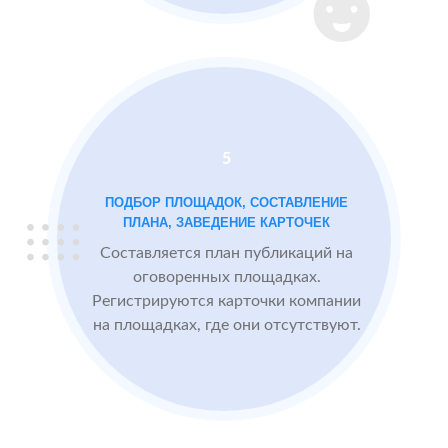
Instagram
2 GIS
Проблемы:
Яндекс.Карты
Низкий
рейтинг 3.4
Много
5
негативных
отзывов
ПОДБОР ПЛОЩАДОК, СОСТАВЛЕНИЕ
ПЛАНА, ЗАВЕДЕНИЕ КАРТОЧЕК
Составляется план публикаций на
После работы с
БЫЛО:
СТ
оговоренных площадках.
отзывами:
3.4
4
Регистрируются карточки компании
на площадках, где они отсутствуют.
Прокачиваем
рейтинг
быстрее, чем
конкуренты
пишут
негативные