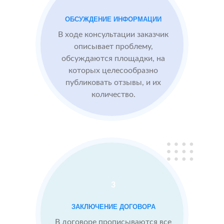
преимущества
компании,
ОБСУЖДЕНИЕ ИНФОРМАЦИИ
опираясь на
В ходе консультации заказчик
отзывы
описывает проблему,
обсуждаются площадки, на
которых целесообразно
Сеть
МЕСТА:
ВР
публиковать отзывы, и их
отелей
2
2 GIS
количество.
по
Яндекс.Карты
Москве
Отзовик.ру
Проблемы:
Низкий
рейтинг 3.1
3
Конкуренты
заливают
ЗАКЛЮЧЕНИЕ ДОГОВОРА
негативом
В договоре прописываются все