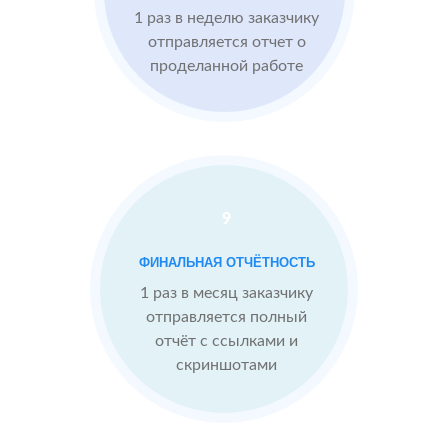
1 раз в неделю заказчику
Imho.ru
Проблемы:
отправляется отчет о
проделанной работе
Средний
рейтинг 4
Конкуренты
опережают
9
После работы с
отзывами:
БЫЛО:
С
ФИНАЛЬНАЯ ОТЧЁТНОСТЬ
4.0
4
Подняли
1 раз в месяц заказчику
репутацию с
отправляется полный
помощью
отчёт с ссылками и
отзывов до 4.9
скриншотами
Теперь
посетители
сразу видят в
отзывах