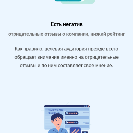
Yell.ru
Проблемы:
Бизнес только
что открылся,
Есть негатив
мало отзывов
отрицательные отзывы о компании, низкий рейтинг
Как правило, целевая аудитория прежде всего
После работы с
обращает внимание именно на отрицательные
отзывами:
отзывы и по ним составляет свое мнение.
БЫЛО:
С
Подняли
0.0
4
репутацию с
помощью
отзывов до 4.7
По запросам
посетители в
отзывах видят
конкурентные
преимущества
магазина