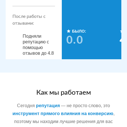
После работы с
отзывами:
БЫЛО:
Подняли
0.0
4
репутацию с
помощью
отзывов до 4.8
По запросам
посетители
видят
конкурентные
преимущества,
читая отзывы
Как мы работаем
Сегодня
репутация
— не просто слово, это
Сеть
МЕСТА:
инструмент прямого влияния на конверсию
,
стоматологических
поэтому мы находим лучшие решения для вас
Яндекс.Карты
клиник в