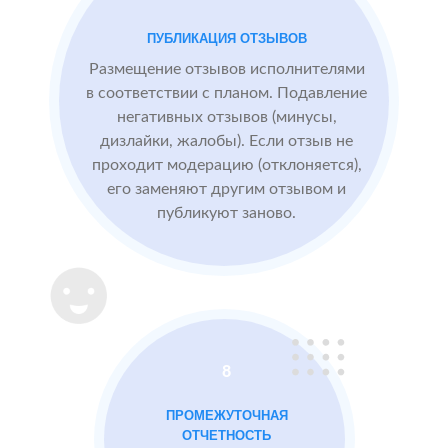
посетители
видят
ПУБЛИКАЦИЯ ОТЗЫВОВ
БЫЛО:
конкурентные
0.0
4
преимущества,
Размещение отзывов исполнителями
читая отзывы
в соответствии с планом. Подавление
негативных отзывов (минусы,
дизлайки, жалобы). Если отзыв не
После работы с
проходит модерацию (отклоняется),
отзывами:
его заменяют другим отзывом и
публикуют заново.
Подняли
репутацию с
помощью
отзывов до 4.8
Массажный
МЕСТА:
В
8
салон в
1
Otzovik.com
Москве
ПРОМЕЖУТОЧНАЯ
Flamp.ru
ОТЧЕТНОСТЬ
Google.Maps