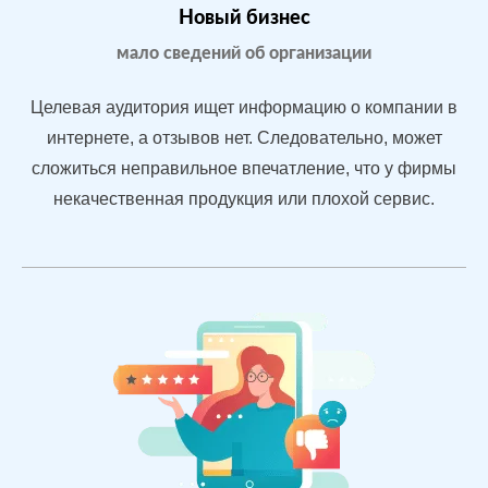
После работы с
БЫЛО:
СТ
Новый бизнес
отзывами:
3.2
4.
мало сведений об организации
Подняли
репутацию с
Целевая аудитория ищет информацию о компании в
помощью
интернете, а отзывов нет. Следовательно, может
отзывов
сложиться неправильное впечатление, что у фирмы
быстрее, чем
конкуренты
некачественная продукция или плохой сервис.
пишут
негатив
Рейтинг 4.7
Сеть
МЕСТА:
В
магазинов
2
Otzovik.com
одежды в
Flamp.ru
Екатеринбурге
Google.Maps
Яндекс.Карты