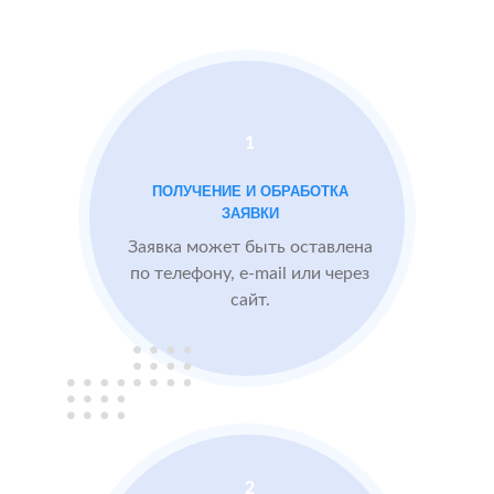
Docdoc
Московской
Otzovik.com
области
Проблемы:
1
Средний рейтинг
ПОЛУЧЕНИЕ И ОБРАБОТКА
3.9
ЗАЯВКИ
Проигрывают
Заявка может быть оставлена
конкурентам
по телефону, e-mail или через
сайт.
БЫЛО:
3.9
После работы с
отзывами:
Подняли рейтинг
отзывами до 4.6
Посетители по
запросам видят
2