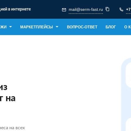
mail@serm-fast.ru
+7
ией в интернете
РЖИ
МАРКЕТПЛЕЙСЫ
ВОПРОС-ОТВЕТ
БЛОГ
О 
из
т на
еса на всех