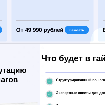
От 49 990 рублей
Заказать
Что будет в га
путацию
шагов
Структурированный пошаго
Экспертные советы для до