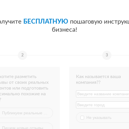
олучите
БЕСПЛАТНУЮ
пошаговую инструк
бизнеса!
хотите разметить
Как называется ваша
ывы от своих реальных
компания??
ентов или подготовить
симально похожие на
?
Публикуем реальные отзывы
Не указывать
Пишем новые отзывы