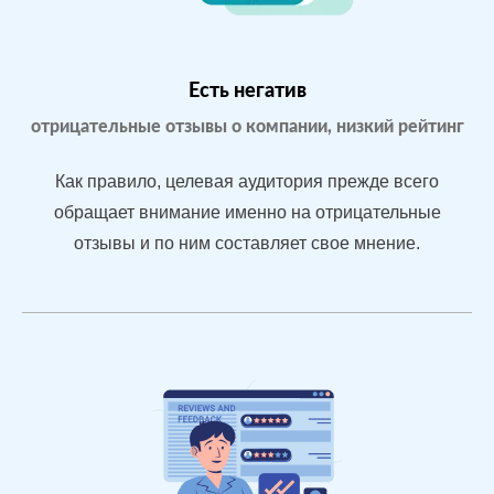
Yell.ru
Проблемы:
Бизнес только
что открылся,
Есть негатив
мало отзывов
отрицательные отзывы о компании, низкий рейтинг
Как правило, целевая аудитория прежде всего
После работы с
обращает внимание именно на отрицательные
отзывами:
отзывы и по ним составляет свое мнение.
БЫЛО:
СТ
Подняли
0.0
4
репутацию с
помощью
отзывов до 4.7
По запросам
посетители в
отзывах видят
конкурентные
преимущества
магазина