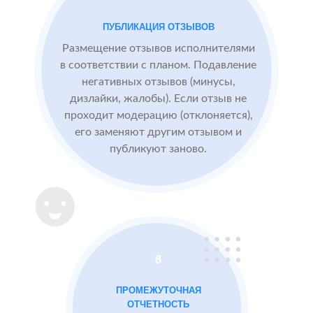
посетители
видят
ПУБЛИКАЦИЯ ОТЗЫВОВ
БЫЛО:
СТ
конкурентные
0.0
4
преимущества,
Размещение отзывов исполнителями
читая отзывы
в соответствии с планом. Подавление
негативных отзывов (минусы,
дизлайки, жалобы). Если отзыв не
После работы с
проходит модерацию (отклоняется),
отзывами:
его заменяют другим отзывом и
публикуют заново.
Подняли
репутацию с
помощью
отзывов до 4.8
Массажный
МЕСТА:
ВР
8
салон в
1
Otzovik.com
Москве
ПРОМЕЖУТОЧНАЯ
Flamp.ru
ОТЧЕТНОСТЬ
Google.Maps