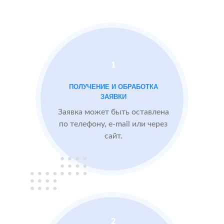
Docdoc
Московской
Otzovik.com
области
Проблемы:
1
Средний рейтинг
ПОЛУЧЕНИЕ И ОБРАБОТКА
3.9
ЗАЯВКИ
Проигрывают
Заявка может быть оставлена
конкурентам
по телефону, e-mail или через
сайт.
БЫЛО:
3.9
После работы с
отзывами:
Подняли рейтинг
отзывами до 4.6
Посетители по
запросам видят
2