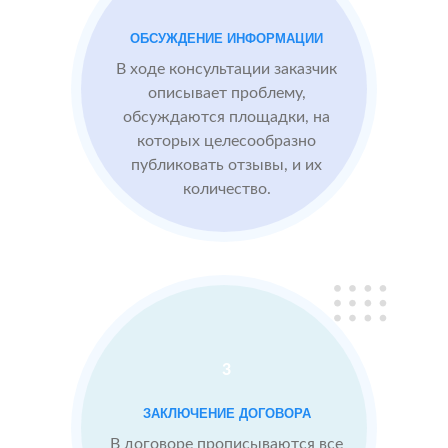
преимущества
компании,
ОБСУЖДЕНИЕ ИНФОРМАЦИИ
опираясь на
В ходе консультации заказчик
отзывы
описывает проблему,
обсуждаются площадки, на
которых целесообразно
Сеть
МЕСТА:
ВРЕ
публиковать отзывы, и их
отелей
2
2 GIS
количество.
по
Яндекс.Карты
Москве
Отзовик.ру
Проблемы:
Низкий
рейтинг 3.1
3
Конкуренты
заливают
ЗАКЛЮЧЕНИЕ ДОГОВОРА
негативом
В договоре прописываются все