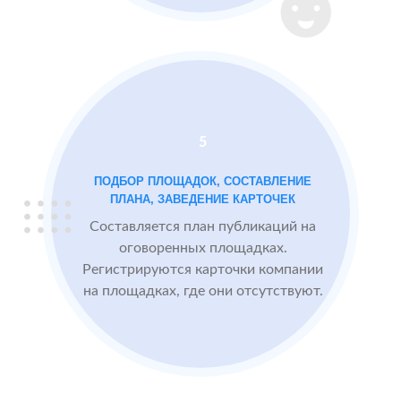
Instagram
2 GIS
Проблемы:
Яндекс.Карты
Низкий
рейтинг 3.4
Много
5
негативных
отзывов
ПОДБОР ПЛОЩАДОК, СОСТАВЛЕНИЕ
ПЛАНА, ЗАВЕДЕНИЕ КАРТОЧЕК
Составляется план публикаций на
После работы с
БЫЛО:
СТА
оговоренных площадках.
отзывами:
3.4
4
Регистрируются карточки компании
на площадках, где они отсутствуют.
Прокачиваем
рейтинг
быстрее, чем
конкуренты
пишут
негативные