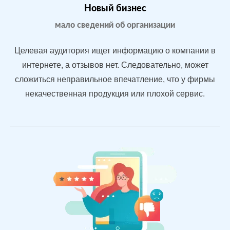
После работы с
БЫЛО:
СТАЛ
Новый бизнес
отзывами:
3.2
4.
мало сведений об организации
Подняли
репутацию с
Целевая аудитория ищет информацию о компании в
помощью
интернете, а отзывов нет. Следовательно, может
отзывов
сложиться неправильное впечатление, что у фирмы
быстрее, чем
конкуренты
некачественная продукция или плохой сервис.
пишут
негатив
Рейтинг 4.7
Сеть
МЕСТА:
ВР
магазинов
2
Otzovik.com
одежды в
Flamp.ru
Екатеринбурге
Google.Maps
Яндекс.Карты