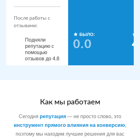
После работы с
отзывами:
БЫЛО:
Подняли
0.0
4
репутацию с
помощью
отзывов до 4.8
По запросам
посетители
видят
конкурентные
преимущества,
читая отзывы
Как мы работаем
Сегодня
репутация
— не просто слово, это
Сеть
МЕСТА:
инструмент прямого влияния на конверсию
,
стоматологических
поэтому мы находим лучшие решения для вас
Яндекс.Карты
клиник в