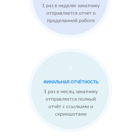
1 раз в неделю заказчику
Imho.ru
Проблемы:
отправляется отчет о
проделанной работе
Средний
рейтинг 4
Конкуренты
опережают
9
После работы с
отзывами:
БЫЛО:
СТ
ФИНАЛЬНАЯ ОТЧЁТНОСТЬ
4.0
4
Подняли
1 раз в месяц заказчику
репутацию с
отправляется полный
помощью
отчёт с ссылками и
отзывов до 4.9
скриншотами
Теперь
посетители
сразу видят в
отзывах