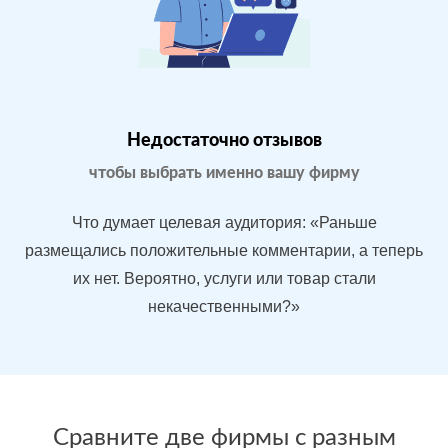
Магазин
МЕСТА:
ВР
бытовой
1
Яндекс.Карты
техники в
Google.Maps
Москве
Недостаточно отзывов
Отзовик.ру
Imho.ru
чтобы выбрать именно вашу фирму
Flamp.ru
Проблемы:
Что думает целевая аудитория: «Раньше
Средний
размещались положительные комментарии, а теперь
рейтинг 3.9
их нет. Вероятно, услуги или товар стали
У конкурентов
некачественными?»
больше
преимуществ
После работы с
БЫЛО:
СТ
отзывами:
Сравните две фирмы с разным