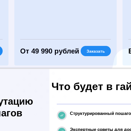
От 49 990 рублей
Заказать
Что будет в га
путацию
шагов
Структурированный пошаго
Экспертные советы для до