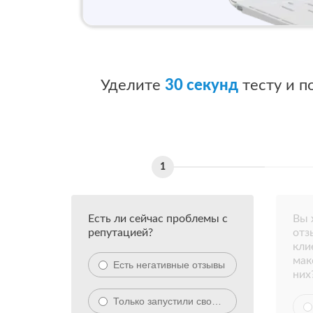
Уделите
30 секунд
тесту и п
Есть ли сейчас проблемы с
Вы 
репутацией?
отз
кли
мак
Есть негативные отзывы
них
Только запустили своё дело