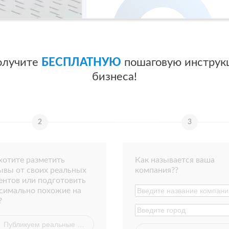
олучите
БЕСПЛАТНУЮ
пошаговую инструк
бизнеса!
хотите разметить
Как называется ваша
ывы от своих реальных
компания??
ентов или подготовить
симально похожие на
?
Публикуем реальные отзывы