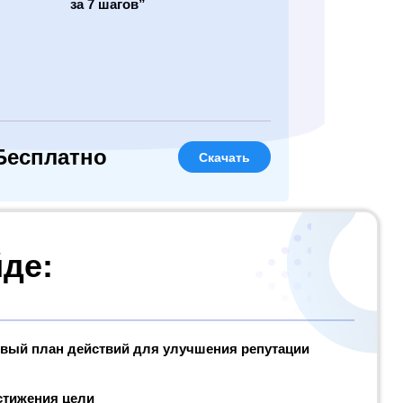
за 7 шагов”
Бесплатно
Скачать
йде:
вый план действий для улучшения репутации
стижения цели