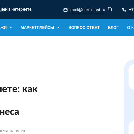
mail@serm-fast.ru
+7
ией в интернете
РЖИ
МАРКЕТПЛЕЙСЫ
ВОПРОС-ОТВЕТ
БЛОГ
О 
нете: как
неса
еса на всех