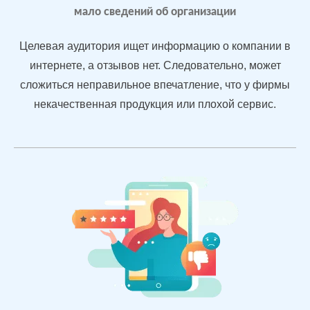
3.2
4.
мало сведений об организации
Подняли
репутацию с
Целевая аудитория ищет информацию о компании в
помощью
интернете, а отзывов нет. Следовательно, может
отзывов
сложиться неправильное впечатление, что у фирмы
быстрее, чем
конкуренты
некачественная продукция или плохой сервис.
пишут
негатив
Рейтинг 4.7
Сеть
МЕСТА:
В
магазинов
2
Otzovik.com
одежды в
Flamp.ru
Екатеринбурге
Google.Maps
Яндекс.Карты
Yell.ru
Проблемы: