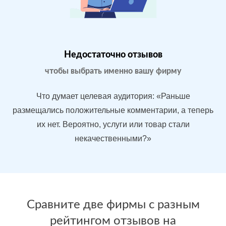
Магазин
МЕСТА:
В
бытовой
1
Яндекс.Карты
техники в
Google.Maps
Москве
Недостаточно отзывов
Отзовик.ру
Imho.ru
чтобы выбрать именно вашу фирму
Flamp.ru
Проблемы:
Что думает целевая аудитория: «Раньше
Средний
размещались положительные комментарии, а теперь
рейтинг 3.9
их нет. Вероятно, услуги или товар стали
У конкурентов
некачественными?»
больше
преимуществ
После работы с
БЫЛО:
С
отзывами:
Сравните две фирмы с разным
3.9
4
рейтингом отзывов на
Подняли