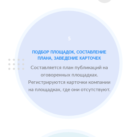
2 GIS
Проблемы:
Яндекс.Карты
Низкий
рейтинг 3.4
Много
5
негативных
отзывов
ПОДБОР ПЛОЩАДОК, СОСТАВЛЕНИЕ
ПЛАНА, ЗАВЕДЕНИЕ КАРТОЧЕК
Составляется план публикаций на
После работы с
БЫЛО:
СТ
оговоренных площадках.
отзывами:
3.4
4
Регистрируются карточки компании
на площадках, где они отсутствуют.
Прокачиваем
рейтинг
быстрее, чем
конкуренты
пишут
негативные
отзывы