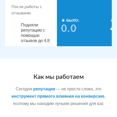
После работы с
отзывами:
БЫЛО:
Подняли
0.0
4
репутацию с
помощью
отзывов до 4.8
По запросам
посетители
видят
конкурентные
преимущества,
читая отзывы
Как мы работаем
Сегодня
репутация
— не просто слово, это
Сеть
МЕСТА:
инструмент прямого влияния на конверсию
,
стоматологических
поэтому мы находим лучшие решения для вас
Яндекс.Карты
клиник в
Docdoc
Московской
Otzovik.com