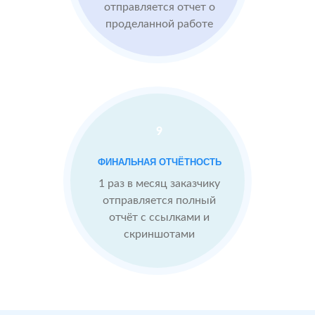
отправляется отчет о
проделанной работе
Средний
рейтинг 4
Конкуренты
опережают
9
После работы с
отзывами:
БЫЛО:
С
ФИНАЛЬНАЯ ОТЧЁТНОСТЬ
4.0
4
Подняли
1 раз в месяц заказчику
репутацию с
отправляется полный
помощью
отчёт с ссылками и
отзывов до 4.9
скриншотами
Теперь
посетители
сразу видят в
отзывах
преимущества