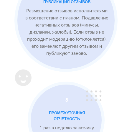
ПУБЛИКАЦИЯ ОТЗЫВОВ
БЫЛО:
конкурентные
0.0
4
преимущества,
Размещение отзывов исполнителями
читая отзывы
в соответствии с планом. Подавление
негативных отзывов (минусы,
дизлайки, жалобы). Если отзыв не
После работы с
проходит модерацию (отклоняется),
отзывами:
его заменяют другим отзывом и
публикуют заново.
Подняли
репутацию с
помощью
отзывов до 4.8
Массажный
МЕСТА:
В
8
салон в
1
Otzovik.com
Москве
ПРОМЕЖУТОЧНАЯ
Flamp.ru
ОТЧЕТНОСТЬ
Google.Maps
1 раз в неделю заказчику
Imho.ru
Проблемы: