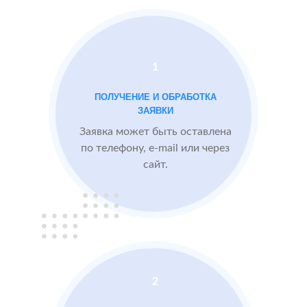
области
Проблемы:
1
Средний рейтинг
ПОЛУЧЕНИЕ И ОБРАБОТКА
3.9
ЗАЯВКИ
Проигрывают
Заявка может быть оставлена
конкурентам
по телефону, e-mail или через
сайт.
БЫЛО:
3.9
После работы с
отзывами:
Подняли рейтинг
отзывами до 4.6
Посетители по
запросам видят
2
преимущества