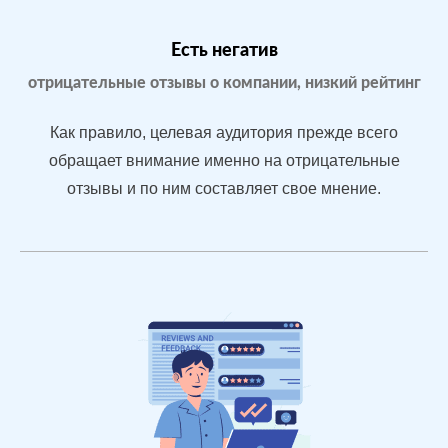
Бизнес только
что открылся,
Есть негатив
мало отзывов
отрицательные отзывы о компании, низкий рейтинг
Как правило, целевая аудитория прежде всего
После работы с
обращает внимание именно на отрицательные
отзывами:
отзывы и по ним составляет свое мнение.
БЫЛО:
С
Подняли
0.0
4
репутацию с
помощью
отзывов до 4.7
По запросам
посетители в
отзывах видят
конкурентные
преимущества
магазина