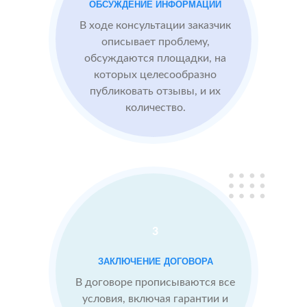
компании,
ОБСУЖДЕНИЕ ИНФОРМАЦИИ
опираясь на
В ходе консультации заказчик
отзывы
описывает проблему,
обсуждаются площадки, на
которых целесообразно
Сеть
МЕСТА:
ВР
публиковать отзывы, и их
отелей
2
2 GIS
количество.
по
Яндекс.Карты
Москве
Отзовик.ру
Проблемы:
Низкий
рейтинг 3.1
3
Конкуренты
заливают
ЗАКЛЮЧЕНИЕ ДОГОВОРА
негативом
В договоре прописываются все
условия, включая гарантии и