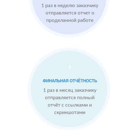
1 раз в неделю заказчику
Imho.ru
Проблемы:
отправляется отчет о
проделанной работе
Средний
рейтинг 4
Конкуренты
опережают
9
После работы с
отзывами:
БЫЛО:
СТ
ФИНАЛЬНАЯ ОТЧЁТНОСТЬ
4.0
4
Подняли
1 раз в месяц заказчику
репутацию с
отправляется полный
помощью
отчёт с ссылками и
отзывов до 4.9
скриншотами
Теперь
посетители
сразу видят в
отзывах