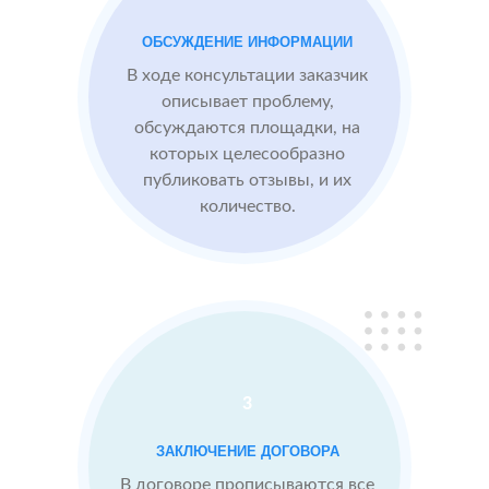
преимущества
компании,
ОБСУЖДЕНИЕ ИНФОРМАЦИИ
опираясь на
В ходе консультации заказчик
отзывы
описывает проблему,
обсуждаются площадки, на
которых целесообразно
Сеть
МЕСТА:
ВРЕ
публиковать отзывы, и их
отелей
2
2 GIS
количество.
по
Яндекс.Карты
Москве
Отзовик.ру
Проблемы:
Низкий
рейтинг 3.1
3
Конкуренты
заливают
ЗАКЛЮЧЕНИЕ ДОГОВОРА
негативом
В договоре прописываются все