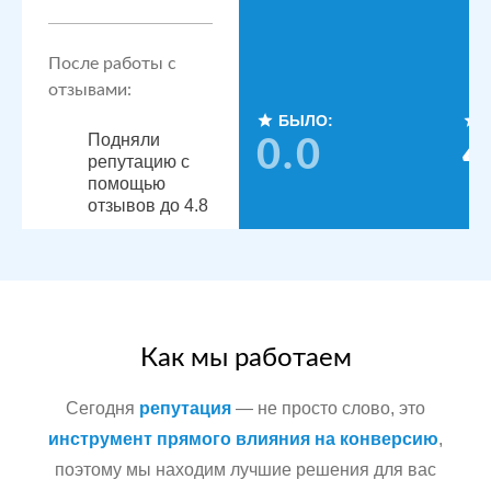
После работы с
отзывами:
БЫЛО:
Подняли
0.0
4
репутацию с
помощью
отзывов до 4.8
По запросам
посетители
видят
конкурентные
преимущества,
читая отзывы
Как мы работаем
Сегодня
репутация
— не просто слово, это
Сеть
МЕСТА:
инструмент прямого влияния на конверсию
,
стоматологических
поэтому мы находим лучшие решения для вас
Яндекс.Карты
клиник в