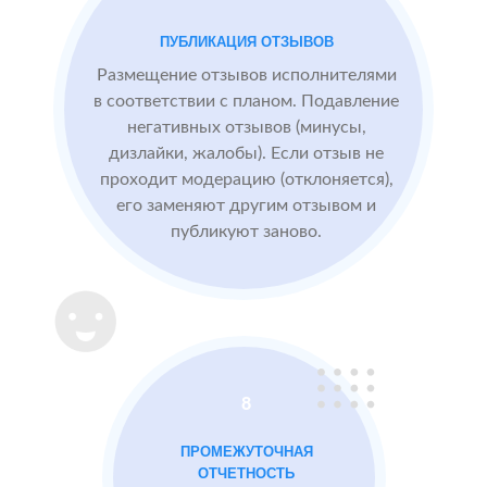
посетители
видят
ПУБЛИКАЦИЯ ОТЗЫВОВ
БЫЛО:
СТ
конкурентные
0.0
4
преимущества,
Размещение отзывов исполнителями
читая отзывы
в соответствии с планом. Подавление
негативных отзывов (минусы,
дизлайки, жалобы). Если отзыв не
После работы с
проходит модерацию (отклоняется),
отзывами:
его заменяют другим отзывом и
публикуют заново.
Подняли
репутацию с
помощью
отзывов до 4.8
Массажный
МЕСТА:
ВР
8
салон в
1
Otzovik.com
Москве
ПРОМЕЖУТОЧНАЯ
Flamp.ru
ОТЧЕТНОСТЬ
Google.Maps