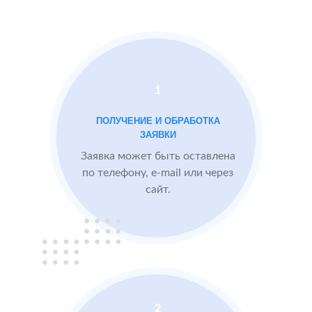
Docdoc
Московской
Otzovik.com
области
Проблемы:
1
Средний рейтинг
ПОЛУЧЕНИЕ И ОБРАБОТКА
3.9
ЗАЯВКИ
Проигрывают
Заявка может быть оставлена
конкурентам
по телефону, e-mail или через
сайт.
БЫЛО:
3.9
После работы с
отзывами:
Подняли рейтинг
отзывами до 4.6
Посетители по
запросам видят
2