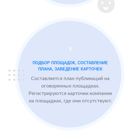
Instagram
2 GIS
Проблемы:
Яндекс.Карты
Низкий
рейтинг 3.4
Много
5
негативных
отзывов
ПОДБОР ПЛОЩАДОК, СОСТАВЛЕНИЕ
ПЛАНА, ЗАВЕДЕНИЕ КАРТОЧЕК
Составляется план публикаций на
После работы с
БЫЛО:
СТА
оговоренных площадках.
отзывами:
3.4
4
Регистрируются карточки компании
на площадках, где они отсутствуют.
Прокачиваем
рейтинг
быстрее, чем
конкуренты
пишут
негативные