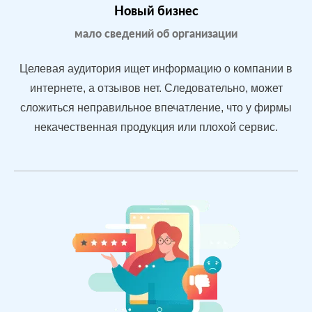
После работы с
БЫЛО:
СТАЛ
Новый бизнес
отзывами:
3.2
4.
мало сведений об организации
Подняли
репутацию с
Целевая аудитория ищет информацию о компании в
помощью
интернете, а отзывов нет. Следовательно, может
отзывов
сложиться неправильное впечатление, что у фирмы
быстрее, чем
конкуренты
некачественная продукция или плохой сервис.
пишут
негатив
Рейтинг 4.7
Сеть
МЕСТА:
ВР
магазинов
2
Otzovik.com
одежды в
Flamp.ru
Екатеринбурге
Google.Maps
Яндекс.Карты