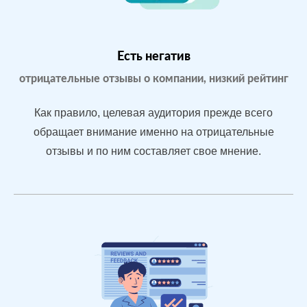
Yell.ru
Проблемы:
Бизнес только
что открылся,
Есть негатив
мало отзывов
отрицательные отзывы о компании, низкий рейтинг
Как правило, целевая аудитория прежде всего
После работы с
обращает внимание именно на отрицательные
отзывами:
отзывы и по ним составляет свое мнение.
БЫЛО:
СТ
Подняли
0.0
4
репутацию с
помощью
отзывов до 4.7
По запросам
посетители в
отзывах видят
конкурентные
преимущества
магазина