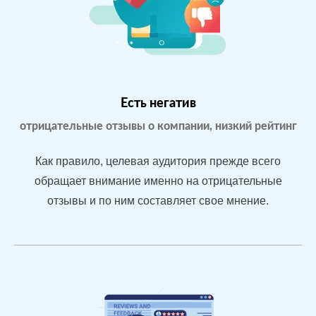
Екатеринбурге
Google.Maps
Яндекс.Карты
Yell.ru
Проблемы:
Бизнес только
что открылся,
Есть негатив
мало отзывов
отрицательные отзывы о компании, низкий рейтинг
Как правило, целевая аудитория прежде всего
После работы с
обращает внимание именно на отрицательные
отзывами:
отзывы и по ним составляет свое мнение.
БЫЛО:
СТ
Подняли
0.0
4
репутацию с
помощью
отзывов до 4.7
По запросам
посетители в
отзывах видят