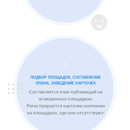
Пекарня
МЕСТА:
ВРЕ
в Казани
1
Otzovik.com
Instagram
2 GIS
Проблемы:
Яндекс.Карты
Низкий
рейтинг 3.4
Много
5
негативных
отзывов
ПОДБОР ПЛОЩАДОК, СОСТАВЛЕНИЕ
ПЛАНА, ЗАВЕДЕНИЕ КАРТОЧЕК
Составляется план публикаций на
После работы с
БЫЛО:
СТА
оговоренных площадках.
отзывами:
3.4
4
Регистрируются карточки компании
на площадках, где они отсутствуют.
Прокачиваем
рейтинг
быстрее, чем