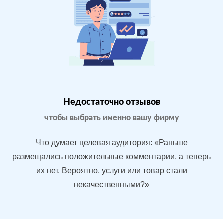
конкурентные
преимущества
магазина
Магазин
МЕСТА:
ВР
бытовой
1
Яндекс.Карты
техники в
Google.Maps
Москве
Недостаточно отзывов
Отзовик.ру
Imho.ru
чтобы выбрать именно вашу фирму
Flamp.ru
Проблемы:
Что думает целевая аудитория: «Раньше
Средний
размещались положительные комментарии, а теперь
рейтинг 3.9
их нет. Вероятно, услуги или товар стали
У конкурентов
некачественными?»
больше
преимуществ