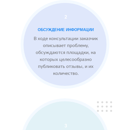
отзывами до 4.6
Посетители по
запросам видят
2
преимущества
компании,
ОБСУЖДЕНИЕ ИНФОРМАЦИИ
опираясь на
В ходе консультации заказчик
отзывы
описывает проблему,
обсуждаются площадки, на
которых целесообразно
Сеть
МЕСТА:
ВРЕ
публиковать отзывы, и их
отелей
2
2 GIS
количество.
по
Яндекс.Карты
Москве
Отзовик.ру
Проблемы:
Низкий
рейтинг 3.1
3