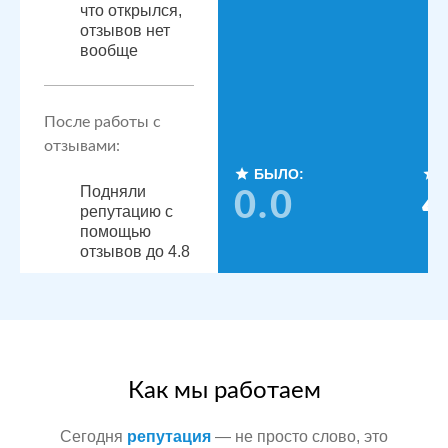
что открылся,
отзывов нет
вообще
После работы с
отзывами:
БЫЛО:
Подняли
0.0
4
репутацию с
помощью
отзывов до 4.8
По запросам
посетители
видят
конкурентные
преимущества,
читая отзывы
Как мы работаем
Сегодня
репутация
— не просто слово, это