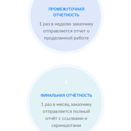
1
Otzovik.com
Москве
ПРОМЕЖУТОЧНАЯ
Flamp.ru
ОТЧЕТНОСТЬ
Google.Maps
1 раз в неделю заказчику
Imho.ru
Проблемы:
отправляется отчет о
проделанной работе
Средний
рейтинг 4
Конкуренты
опережают
9
После работы с
отзывами:
БЫЛО:
СТ
ФИНАЛЬНАЯ ОТЧЁТНОСТЬ
4.0
4
Подняли
1 раз в месяц заказчику
репутацию с
отправляется полный
помощью
отчёт с ссылками и
отзывов до 4.9
скриншотами
Теперь