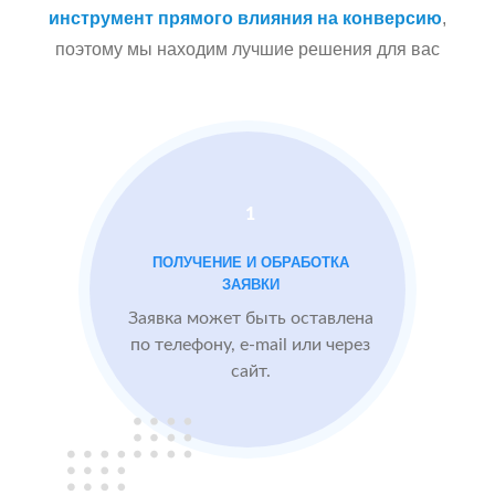
Сеть
МЕСТА:
инструмент прямого влияния на конверсию
,
стоматологических
поэтому мы находим лучшие решения для вас
Яндекс.Карты
клиник в
Docdoc
Московской
Otzovik.com
области
Проблемы:
1
Средний рейтинг
ПОЛУЧЕНИЕ И ОБРАБОТКА
3.9
ЗАЯВКИ
Проигрывают
Заявка может быть оставлена
конкурентам
по телефону, e-mail или через
сайт.
БЫЛО:
3.9
После работы с
отзывами:
Подняли рейтинг