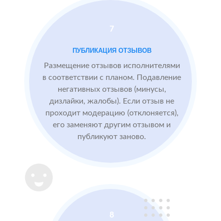
нет
По запросам
7
посетители
видят
ПУБЛИКАЦИЯ ОТЗЫВОВ
БЫЛО:
СТ
конкурентные
0.0
4
преимущества,
Размещение отзывов исполнителями
читая отзывы
в соответствии с планом. Подавление
негативных отзывов (минусы,
дизлайки, жалобы). Если отзыв не
После работы с
проходит модерацию (отклоняется),
отзывами:
его заменяют другим отзывом и
публикуют заново.
Подняли
репутацию с
помощью
отзывов до 4.8
Массажный
МЕСТА:
ВР
8
салон в