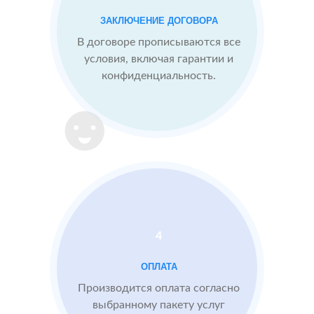
Конкуренты
заливают
ЗАКЛЮЧЕНИЕ ДОГОВОРА
негативом
В договоре прописываются все
условия, включая гарантии и
конфиденциальность.
После работы с
БЫЛО:
СТА
отзывами:
3.1
4
Прокачиваем
рейтинг
быстрее, чем
конкуренты
пишут
негативные
отзывы
Подняли
4
рейтинг
отзывами до
ОПЛАТА
4.4
Производится оплата согласно
выбранному пакету услуг