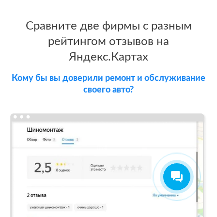
После работы с
БЫЛО:
СТ
отзывами:
Сравните две фирмы с разным
3.9
4
рейтингом отзывов на
Подняли
Яндекс.Картах
репутацию с
помощью
отзывов до 4.8
Кому бы вы доверили ремонт и обслуживание
своего авто?
Теперь
посетители
сразу видят в
отзывах
преимущества
компании
Сеть
МЕСТА:
ВР
флористических
1
Otzovik.com
салонов в
Вконтакте
Москве
Google.Maps