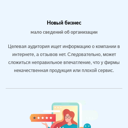
После работы с
БЫЛО:
СТАЛ
Новый бизнес
отзывами:
3.2
4.
мало сведений об организации
Подняли
репутацию с
Целевая аудитория ищет информацию о компании в
помощью
интернете, а отзывов нет. Следовательно, может
отзывов
сложиться неправильное впечатление, что у фирмы
быстрее, чем
конкуренты
некачественная продукция или плохой сервис.
пишут
негатив
Рейтинг 4.7
Сеть
МЕСТА:
ВР
магазинов
2
Otzovik.com
одежды в
Flamp.ru