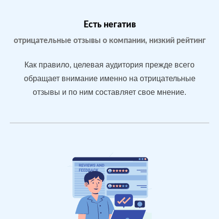
Бизнес только
что открылся,
Есть негатив
мало отзывов
отрицательные отзывы о компании, низкий рейтинг
Как правило, целевая аудитория прежде всего
После работы с
обращает внимание именно на отрицательные
отзывами:
отзывы и по ним составляет свое мнение.
БЫЛО:
С
Подняли
0.0
4
репутацию с
помощью
отзывов до 4.7
По запросам
посетители в
отзывах видят
конкурентные
преимущества
магазина