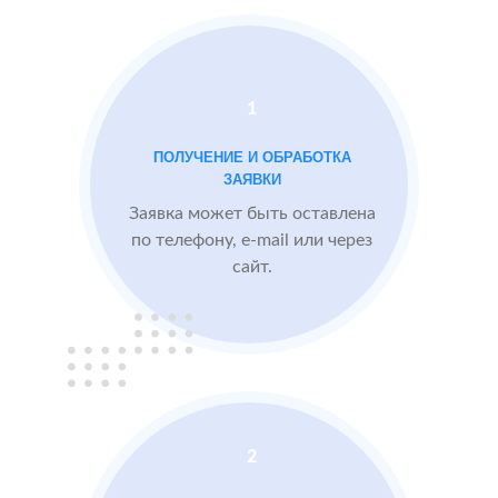
области
Проблемы:
1
Средний рейтинг
ПОЛУЧЕНИЕ И ОБРАБОТКА
3.9
ЗАЯВКИ
Проигрывают
Заявка может быть оставлена
конкурентам
по телефону, e-mail или через
сайт.
БЫЛО:
3.9
После работы с
отзывами:
Подняли рейтинг
отзывами до 4.6
Посетители по
запросам видят
2
преимущества