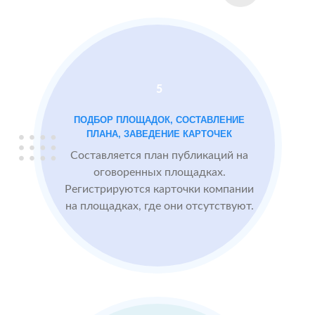
2 GIS
Проблемы:
Яндекс.Карты
Низкий
рейтинг 3.4
Много
5
негативных
отзывов
ПОДБОР ПЛОЩАДОК, СОСТАВЛЕНИЕ
ПЛАНА, ЗАВЕДЕНИЕ КАРТОЧЕК
Составляется план публикаций на
После работы с
БЫЛО:
СТ
оговоренных площадках.
отзывами:
3.4
4
Регистрируются карточки компании
на площадках, где они отсутствуют.
Прокачиваем
рейтинг
быстрее, чем
конкуренты
пишут
негативные
отзывы