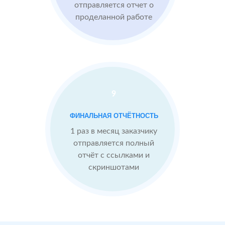
отправляется отчет о
проделанной работе
Средний
рейтинг 4
Конкуренты
опережают
9
После работы с
отзывами:
БЫЛО:
С
ФИНАЛЬНАЯ ОТЧЁТНОСТЬ
4.0
4
Подняли
1 раз в месяц заказчику
репутацию с
отправляется полный
помощью
отчёт с ссылками и
отзывов до 4.9
скриншотами
Теперь
посетители
сразу видят в
отзывах
преимущества