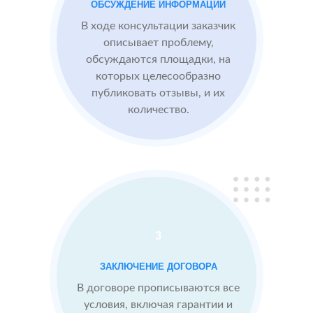
компании,
ОБСУЖДЕНИЕ ИНФОРМАЦИИ
опираясь на
В ходе консультации заказчик
отзывы
описывает проблему,
обсуждаются площадки, на
которых целесообразно
Сеть
МЕСТА:
ВР
публиковать отзывы, и их
отелей
2
2 GIS
количество.
по
Яндекс.Карты
Москве
Отзовик.ру
Проблемы:
Низкий
рейтинг 3.1
3
Конкуренты
заливают
ЗАКЛЮЧЕНИЕ ДОГОВОРА
негативом
В договоре прописываются все
условия, включая гарантии и