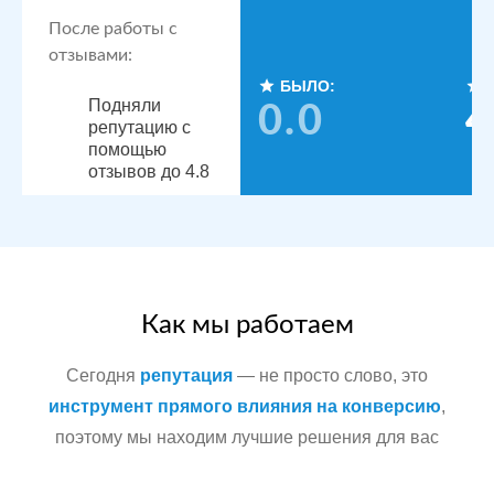
После работы с
отзывами:
БЫЛО:
Подняли
0.0
4
репутацию с
помощью
отзывов до 4.8
По запросам
посетители
видят
конкурентные
преимущества,
читая отзывы
Как мы работаем
Сегодня
репутация
— не просто слово, это
Сеть
МЕСТА:
инструмент прямого влияния на конверсию
,
стоматологических
поэтому мы находим лучшие решения для вас
Яндекс.Карты
клиник в
Docdoc
Московской
Otzovik.com