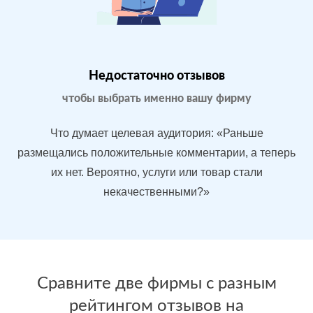
Магазин
МЕСТА:
В
бытовой
1
Яндекс.Карты
техники в
Google.Maps
Москве
Недостаточно отзывов
Отзовик.ру
Imho.ru
чтобы выбрать именно вашу фирму
Flamp.ru
Проблемы:
Что думает целевая аудитория: «Раньше
Средний
размещались положительные комментарии, а теперь
рейтинг 3.9
их нет. Вероятно, услуги или товар стали
У конкурентов
некачественными?»
больше
преимуществ
После работы с
БЫЛО:
С
отзывами:
Сравните две фирмы с разным
3.9
4
рейтингом отзывов на
Подняли