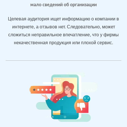
3.2
4.
мало сведений об организации
Подняли
репутацию с
Целевая аудитория ищет информацию о компании в
помощью
интернете, а отзывов нет. Следовательно, может
отзывов
сложиться неправильное впечатление, что у фирмы
быстрее, чем
конкуренты
некачественная продукция или плохой сервис.
пишут
негатив
Рейтинг 4.7
Сеть
МЕСТА:
В
магазинов
2
Otzovik.com
одежды в
Flamp.ru
Екатеринбурге
Google.Maps
Яндекс.Карты
Yell.ru
Проблемы: