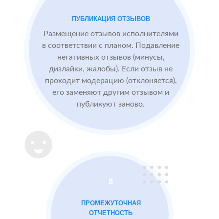
посетители
видят
ПУБЛИКАЦИЯ ОТЗЫВОВ
БЫЛО:
СТ
конкурентные
0.0
4
преимущества,
Размещение отзывов исполнителями
читая отзывы
в соответствии с планом. Подавление
негативных отзывов (минусы,
дизлайки, жалобы). Если отзыв не
После работы с
проходит модерацию (отклоняется),
отзывами:
его заменяют другим отзывом и
публикуют заново.
Подняли
репутацию с
помощью
отзывов до 4.8
Массажный
МЕСТА:
ВР
8
салон в
1
Otzovik.com
Москве
ПРОМЕЖУТОЧНАЯ
Flamp.ru
ОТЧЕТНОСТЬ
Google.Maps