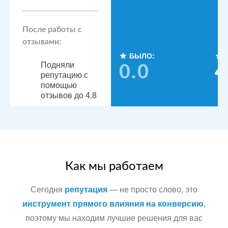
После работы с
отзывами:
БЫЛО:
Подняли
0.0
4
репутацию с
помощью
отзывов до 4.8
По запросам
посетители
видят
конкурентные
преимущества,
читая отзывы
Как мы работаем
Сегодня
репутация
— не просто слово, это
Сеть
МЕСТА:
инструмент прямого влияния на конверсию
,
стоматологических
поэтому мы находим лучшие решения для вас
Яндекс.Карты
клиник в