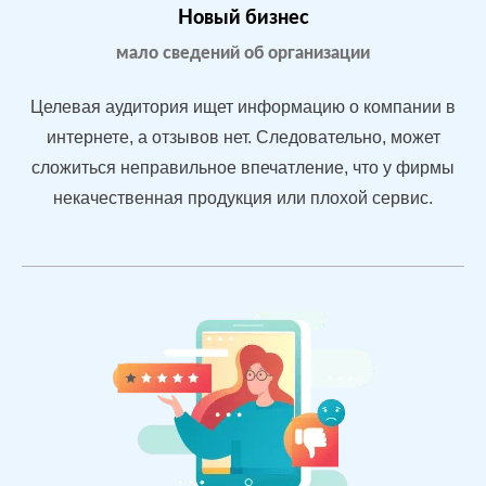
После работы с
БЫЛО:
СТАЛ
Новый бизнес
отзывами:
3.2
4.
мало сведений об организации
Подняли
репутацию с
Целевая аудитория ищет информацию о компании в
помощью
интернете, а отзывов нет. Следовательно, может
отзывов
сложиться неправильное впечатление, что у фирмы
быстрее, чем
конкуренты
некачественная продукция или плохой сервис.
пишут
негатив
Рейтинг 4.7
Сеть
МЕСТА:
ВР
магазинов
2
Otzovik.com
одежды в
Flamp.ru
Екатеринбурге
Google.Maps
Яндекс.Карты