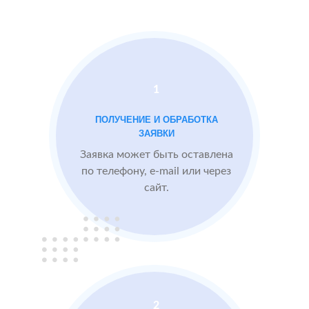
Docdoc
Московской
Otzovik.com
области
Проблемы:
1
Средний рейтинг
ПОЛУЧЕНИЕ И ОБРАБОТКА
3.9
ЗАЯВКИ
Проигрывают
Заявка может быть оставлена
конкурентам
по телефону, e-mail или через
сайт.
БЫЛО:
3.9
После работы с
отзывами:
Подняли рейтинг
отзывами до 4.6
Посетители по
запросам видят
2