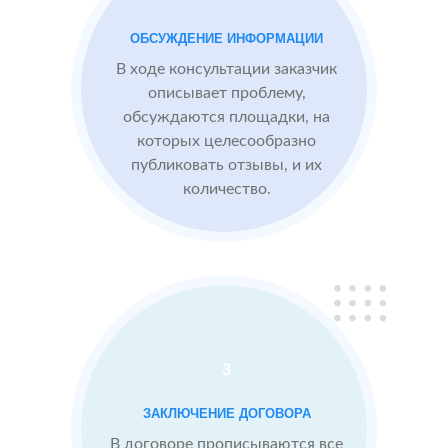
преимущества
компании,
ОБСУЖДЕНИЕ ИНФОРМАЦИИ
опираясь на
В ходе консультации заказчик
отзывы
описывает проблему,
обсуждаются площадки, на
которых целесообразно
Сеть
МЕСТА:
ВРЕ
публиковать отзывы, и их
отелей
2
2 GIS
количество.
по
Яндекс.Карты
Москве
Отзовик.ру
Проблемы:
Низкий
рейтинг 3.1
3
Конкуренты
заливают
ЗАКЛЮЧЕНИЕ ДОГОВОРА
негативом
В договоре прописываются все