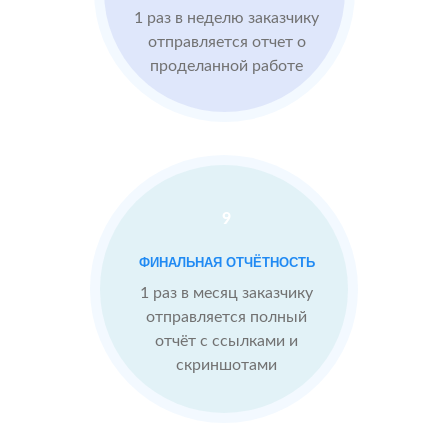
1 раз в неделю заказчику
Imho.ru
Проблемы:
отправляется отчет о
проделанной работе
Средний
рейтинг 4
Конкуренты
опережают
9
После работы с
отзывами:
БЫЛО:
СТ
ФИНАЛЬНАЯ ОТЧЁТНОСТЬ
4.0
4
Подняли
1 раз в месяц заказчику
репутацию с
отправляется полный
помощью
отчёт с ссылками и
отзывов до 4.9
скриншотами
Теперь
посетители
сразу видят в
отзывах