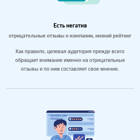
Yell.ru
Проблемы:
Бизнес только
что открылся,
Есть негатив
мало отзывов
отрицательные отзывы о компании, низкий рейтинг
Как правило, целевая аудитория прежде всего
После работы с
обращает внимание именно на отрицательные
отзывами:
отзывы и по ним составляет свое мнение.
БЫЛО:
СТ
Подняли
0.0
4
репутацию с
помощью
отзывов до 4.7
По запросам
посетители в
отзывах видят
конкурентные
преимущества
магазина