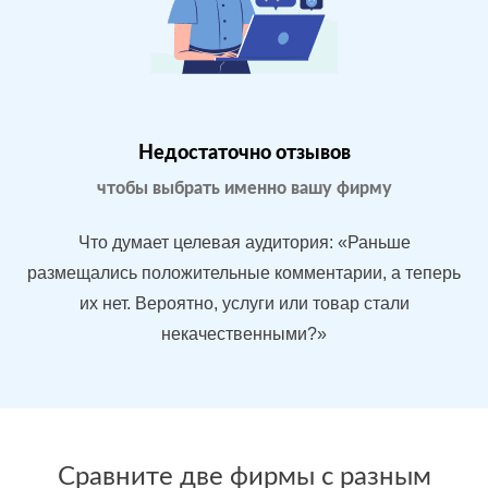
Магазин
МЕСТА:
ВР
бытовой
1
Яндекс.Карты
техники в
Google.Maps
Москве
Недостаточно отзывов
Отзовик.ру
Imho.ru
чтобы выбрать именно вашу фирму
Flamp.ru
Проблемы:
Что думает целевая аудитория: «Раньше
Средний
размещались положительные комментарии, а теперь
рейтинг 3.9
их нет. Вероятно, услуги или товар стали
У конкурентов
некачественными?»
больше
преимуществ
После работы с
БЫЛО:
СТ
отзывами:
Сравните две фирмы с разным