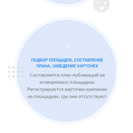
Instagram
2 GIS
Проблемы:
Яндекс.Карты
Низкий
рейтинг 3.4
Много
5
негативных
отзывов
ПОДБОР ПЛОЩАДОК, СОСТАВЛЕНИЕ
ПЛАНА, ЗАВЕДЕНИЕ КАРТОЧЕК
Составляется план публикаций на
После работы с
БЫЛО:
СТА
оговоренных площадках.
отзывами:
3.4
4
Регистрируются карточки компании
на площадках, где они отсутствуют.
Прокачиваем
рейтинг
быстрее, чем
конкуренты
пишут
негативные